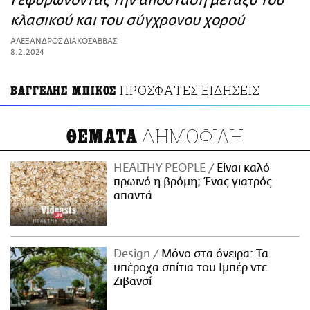
Γεφυρώνοντας την απόσταση μεταξύ του
ΑΜΠΑ
κλασικού και του σύγχρονου χορού
PRINT
ΑΛΕΞΑΝΔΡΟΣ ΔΙΑΚΟΣΑΒΒΑΣ
8.2.2024
ΠΡΟΣΦΑΤΕΣ ΕΙΔΗΣΕΙΣ
ΒΑΓΓΕΛΗΣ ΜΠΙΚΟΣ
ΔΗΜΟΦΙΛΗ
ΘΕΜΑΤΑ
HEALTHY PEOPLE
Είναι καλό
πρωινό η βρόμη; Ένας γιατρός
απαντά
Design
Μόνο στα όνειρα: Τα
υπέροχα σπίτια του Ιμπέρ ντε
Ζιβανσί