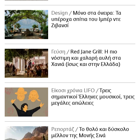
Design
Μόνο στα όνειρα: Τα
υπέροχα σπίτια του Ιμπέρ ντε
Ζιβανσί
Γεύση
Red Jane Grill: Η πιο
νόστιμη και χαλαρή αυλή στα
Χανιά (ίσως και στην Ελλάδα)
Είκοσι χρόνια LIFO
Tρεις
σημαντικοί Έλληνες μουσικοί, τρεις
μεγάλες απώλειες
Ρεπορτάζ
Το θολό και δύσκολο
μέλλον της Μονής Σινά