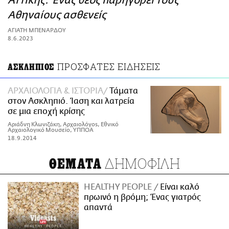
Αττικής: Ένας θεός παρηγορεί τους
ΑΜΠΑ
Αθηναίους ασθενείς
PRINT
ΑΓΙΑΤΗ ΜΠΕΝΑΡΔΟΥ
8.6.2023
ΠΡΟΣΦΑΤΕΣ ΕΙΔΗΣΕΙΣ
ΑΣΚΛΗΠΙΟΣ
ΑΡΧΑΙΟΛΟΓΙΑ & ΙΣΤΟΡΙΑ
Τάματα
στον Ασκληπιό. Ίαση και λατρεία
σε μια εποχή κρίσης
Αριάδνη Κλωνιζάκη, Αρχαιολόγοs, Εθνικό
Αρχαιολογικό Μουσείο, ΥΠΠΟΑ
18.9.2014
ΔΗΜΟΦΙΛΗ
ΘΕΜΑΤΑ
HEALTHY PEOPLE
Είναι καλό
πρωινό η βρόμη; Ένας γιατρός
απαντά