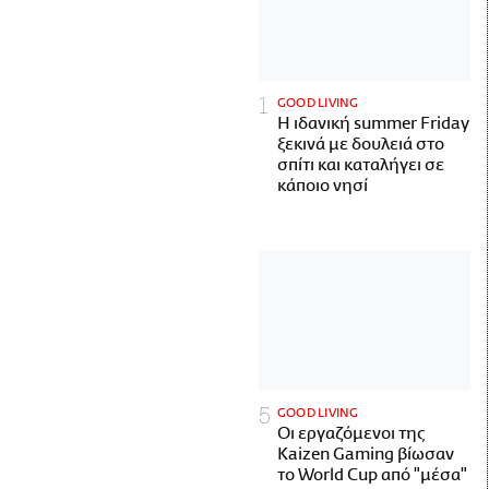
GOOD LIVING
Η ιδανική summer Friday
ξεκινά με δουλειά στο
σπίτι και καταλήγει σε
κάποιο νησί
GOOD LIVING
Οι εργαζόμενοι της
Kaizen Gaming βίωσαν
το World Cup από "μέσα"