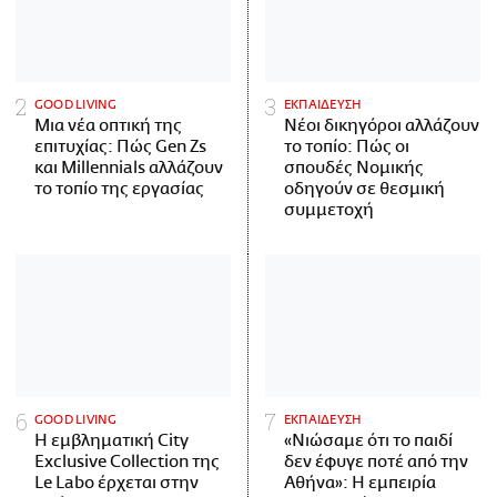
GOOD LIVING
ΕΚΠΑΙΔΕΥΣΗ
Μια νέα οπτική της
Νέοι δικηγόροι αλλάζουν
επιτυχίας: Πώς Gen Zs
το τοπίο: Πώς οι
και Millennials αλλάζουν
σπουδές Νομικής
το τοπίο της εργασίας
οδηγούν σε θεσμική
συμμετοχή
GOOD LIVING
ΕΚΠΑΙΔΕΥΣΗ
Η εμβληματική City
«Νιώσαμε ότι το παιδί
Exclusive Collection της
δεν έφυγε ποτέ από την
Le Labo έρχεται στην
Αθήνα»: Η εμπειρία