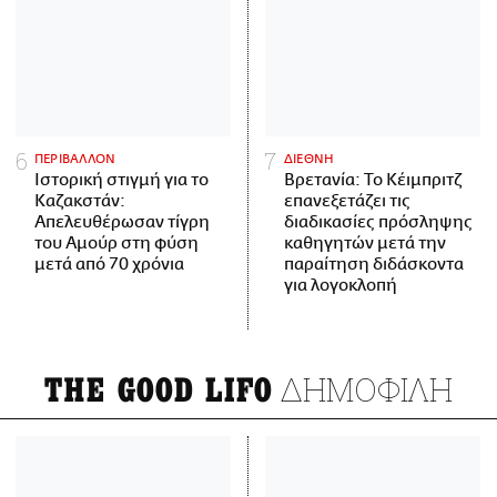
ΠΕΡΙΒΑΛΛΟΝ
ΔΙΕΘΝΗ
Ιστορική στιγμή για το
Βρετανία: Το Κέιμπριτζ
Καζακστάν:
επανεξετάζει τις
Απελευθέρωσαν τίγρη
διαδικασίες πρόσληψης
του Αμούρ στη φύση
καθηγητών μετά την
μετά από 70 χρόνια
παραίτηση διδάσκοντα
για λογοκλοπή
ΔΗΜΟΦΙΛΗ
THE GOOD LIFO