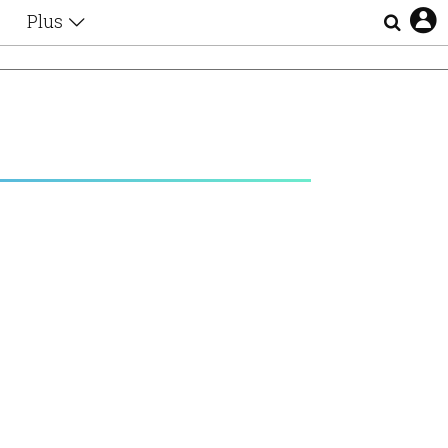
Plus
Θέματα
Συνεντεύξεις
Videos
τα
Αφιερώματα
Ζώδια
Εξομολογήσεις
Blogs
η
Οι Αθηναίοι
Απώλειες
Lgbtqi+
Επιλογές