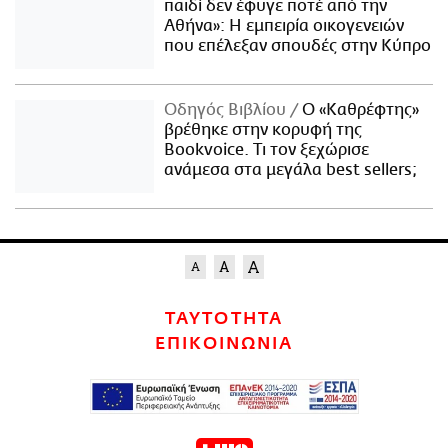
παιδί δεν έφυγε ποτέ από την
Αθήνα»: Η εμπειρία οικογενειών
που επέλεξαν σπουδές στην Κύπρο
Οδηγός Βιβλίου
Ο «Καθρέφτης»
βρέθηκε στην κορυφή της
Bookvoice. Τι τον ξεχώρισε
ανάμεσα στα μεγάλα best sellers;
ΤΑΥΤΟΤΗΤΑ
ΕΠΙΚΟΙΝΩΝΙΑ