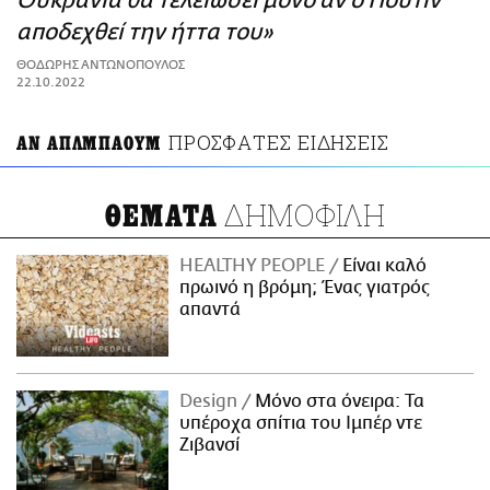
Ουκρανία θα τελειώσει μόνο αν ο Πούτιν
ΑΜΠΑ
αποδεχθεί την ήττα του»
PRINT
ΘΟΔΩΡΗΣ ΑΝΤΩΝΟΠΟΥΛΟΣ
22.10.2022
ΠΡΟΣΦΑΤΕΣ ΕΙΔΗΣΕΙΣ
ΑΝ ΑΠΛΜΠΑΟΥΜ
ΔΗΜΟΦΙΛΗ
ΘΕΜΑΤΑ
HEALTHY PEOPLE
Είναι καλό
πρωινό η βρόμη; Ένας γιατρός
απαντά
Design
Μόνο στα όνειρα: Τα
υπέροχα σπίτια του Ιμπέρ ντε
Ζιβανσί