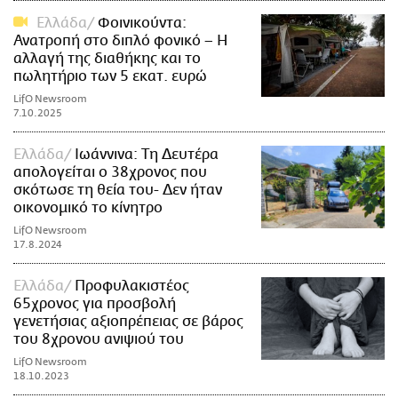
Ελλάδα
Φοινικούντα:
Ανατροπή στο διπλό φονικό – Η
αλλαγή της διαθήκης και το
πωλητήριο των 5 εκατ. ευρώ
LifO Newsroom
7.10.2025
Ελλάδα
Ιωάννινα: Τη Δευτέρα
απολογείται ο 38χρονος που
σκότωσε τη θεία του- Δεν ήταν
οικονομικό το κίνητρο
LifO Newsroom
17.8.2024
Ελλάδα
Προφυλακιστέος
65χρονος για προσβολή
γενετήσιας αξιοπρέπειας σε βάρος
του 8χρονου ανιψιού του
LifO Newsroom
18.10.2023