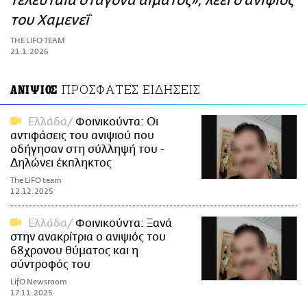
τελευταία σταγόνα αίματος», λέει ο ανιψιός
ΑΜΠΑ
του Χαμενεΐ
PRINT
THE LIFO TEAM
21.1.2026
ΠΡΟΣΦΑΤΕΣ ΕΙΔΗΣΕΙΣ
ΑΝΙΨΙΟΣ
Ελλάδα
Φοινικούντα: Οι
αντιφάσεις του ανιψιού που
οδήγησαν στη σύλληψή του -
Δηλώνει έκπληκτος
The LiFO team
12.12.2025
Ελλάδα
Φοινικούντα: Ξανά
στην ανακρίτρια ο ανιψιός του
68χρονου θύματος και η
σύντροφός του
LifO Newsroom
17.11.2025