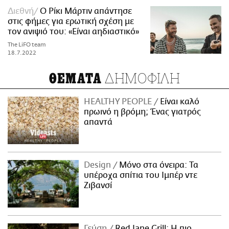
Διεθνή
Ο Ρίκι Μάρτιν απάντησε
στις φήμες για ερωτική σχέση με
τον ανιψιό του: «Είναι αηδιαστικό»
The LiFO team
18.7.2022
ΔΗΜΟΦΙΛΗ
ΘΕΜΑΤΑ
HEALTHY PEOPLE
Είναι καλό
πρωινό η βρόμη; Ένας γιατρός
απαντά
Design
Μόνο στα όνειρα: Τα
υπέροχα σπίτια του Ιμπέρ ντε
Ζιβανσί
Γεύση
Red Jane Grill: Η πιο