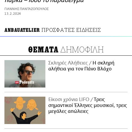
πάρκα – Ιδού το παράδειγμα
ΑΜΠΑ
ΓΙΑΝΝΗΣ ΠΑΝΤΑΖΟΠΟΥΛΟΣ
PRINT
13.2.2024
ΠΡΟΣΦΑΤΕΣ ΕΙΔΗΣΕΙΣ
ANBAUATELIER
ΔΗΜΟΦΙΛΗ
ΘΕΜΑΤΑ
Σκληρές Αλήθειες
H σκληρή
αλήθεια για τον Πάνο Βλάχο
Είκοσι χρόνια LIFO
Tρεις
σημαντικοί Έλληνες μουσικοί, τρεις
μεγάλες απώλειες