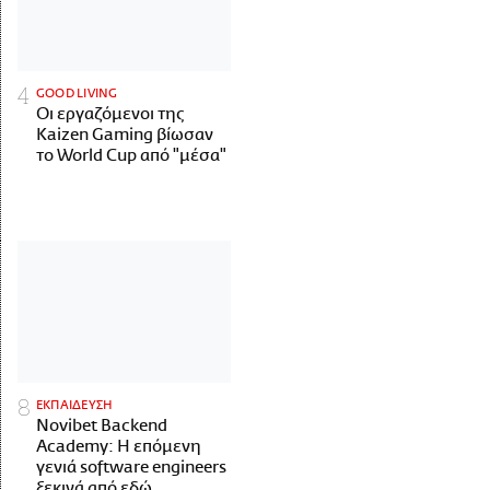
GOOD LIVING
Οι εργαζόμενοι της
Kaizen Gaming βίωσαν
το World Cup από "μέσα"
ΕΚΠΑΙΔΕΥΣΗ
Novibet Backend
Academy: Η επόμενη
γενιά software engineers
ξεκινά από εδώ