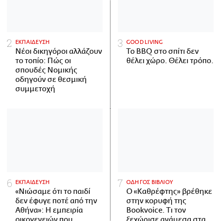
ΕΚΠΑΙΔΕΥΣΗ
GOOD LIVING
Νέοι δικηγόροι αλλάζουν
Το BBQ στο σπίτι δεν
το τοπίο: Πώς οι
θέλει χώρο. Θέλει τρόπο.
σπουδές Νομικής
οδηγούν σε θεσμική
συμμετοχή
ΕΚΠΑΙΔΕΥΣΗ
ΟΔΗΓΟΣ ΒΙΒΛΙΟΥ
«Νιώσαμε ότι το παιδί
Ο «Καθρέφτης» βρέθηκε
δεν έφυγε ποτέ από την
στην κορυφή της
Αθήνα»: Η εμπειρία
Bookvoice. Τι τον
οικογενειών που
ξεχώρισε ανάμεσα στα