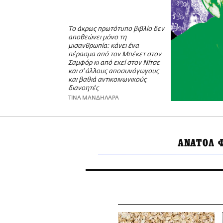
Το άκρως πρωτότυπο βιβλίο δεν
αποθεώνει μόνο τη
μισανθρωπία: κάνει ένα
πέρασμα από τον Μπέκετ στον
Σαμφόρ κι από εκεί στον Νίτσε
και σ' άλλους αποσυνάγωγους
και βαθιά αντικοινωνικούς
διανοητές
ΤΙΝΑ ΜΑΝΔΗΛΑΡΑ
ΑΝΑΤΟΛ 