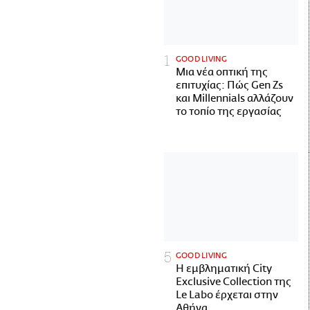
GOOD LIVING
Μια νέα οπτική της
επιτυχίας: Πώς Gen Zs
και Millennials αλλάζουν
το τοπίο της εργασίας
GOOD LIVING
Η εμβληματική City
Exclusive Collection της
Le Labo έρχεται στην
Αθήνα