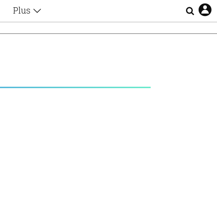
Plus
Θέματα
Συνεντεύξεις
Videos
τα
Αφιερώματα
Ζώδια
Εξομολογήσεις
Blogs
η
Οι Αθηναίοι
Απώλειες
Lgbtqi+
Επιλογές