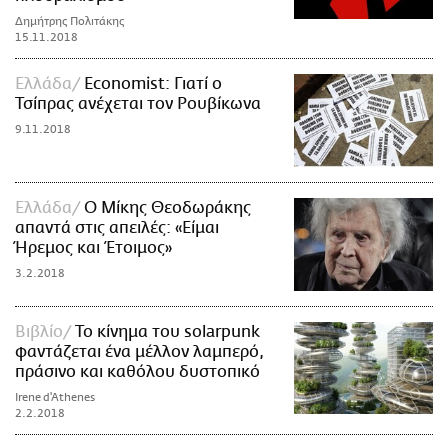
Δημήτρης Πολιτάκης
15.11.2018
Ελλάδα
Economist: Γιατί ο
Τσίπρας ανέχεται τον Ρουβίκωνα
9.11.2018
Ελλάδα
Ο Μίκης Θεοδωράκης
απαντά στις απειλές: «Είμαι
Ήρεμος και Έτοιμος»
3.2.2018
Βιβλίο
Το κίνημα του solarpunk
φαντάζεται ένα μέλλον λαμπερό,
πράσινο και καθόλου δυστοπικό
Irene d'Athenes
2.2.2018