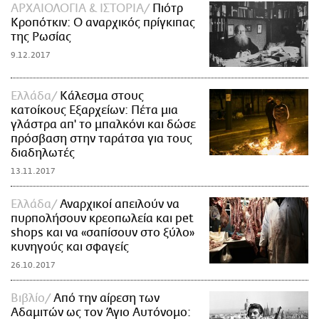
ΑΡΧΑΙΟΛΟΓΙΑ & ΙΣΤΟΡΙΑ
Πιότρ
Κροπότκιν: Ο αναρχικός πρίγκιπας
της Ρωσίας
9.12.2017
Ελλάδα
Κάλεσμα στους
κατοίκους Εξαρχείων: Πέτα μια
γλάστρα απ' το μπαλκόνι και δώσε
πρόσβαση στην ταράτσα για τους
διαδηλωτές
13.11.2017
Ελλάδα
Αναρχικοί απειλούν να
πυρπολήσουν κρεοπωλεία και pet
shops και να «σαπίσουν στο ξύλο»
κυνηγούς και σφαγείς
26.10.2017
Βιβλίο
Από την αίρεση των
Αδαμιτών ως τον Άγιο Αυτόνομο: