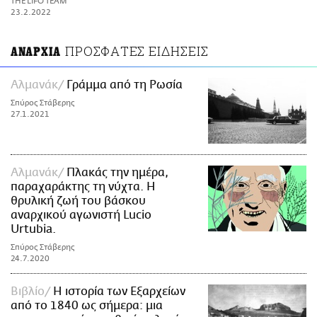
THE LIFO TEAM
ΑΜΠΑ
23.2.2022
PRINT
ΠΡΟΣΦΑΤΕΣ ΕΙΔΗΣΕΙΣ
ΑΝΑΡΧΙΑ
Αλμανάκ
Γράμμα από τη Ρωσία
Σπύρος Στάβερης
27.1.2021
Αλμανάκ
Πλακάς την ημέρα,
παραχαράκτης τη νύχτα. Η
θρυλική ζωή του βάσκου
αναρχικού αγωνιστή Lucio
Urtubia.
Σπύρος Στάβερης
24.7.2020
Βιβλίο
H ιστορία των Εξαρχείων
από το 1840 ως σήμερα: μια