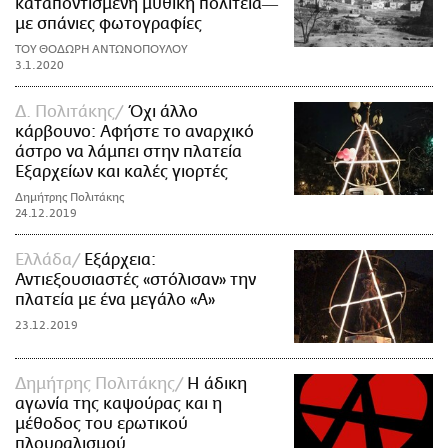
καταποντισμένη μυθική πολιτεία―
με σπάνιες φωτογραφίες
ΤΟΥ ΘΟΔΩΡΗ ΑΝΤΩΝΟΠΟΥΛΟΥ
3.1.2020
Δ. Πολιτάκης
Όχι άλλο
κάρβουνο: Αφήστε το αναρχικό
άστρο να λάμπει στην πλατεία
Εξαρχείων και καλές γιορτές
Δημήτρης Πολιτάκης
24.12.2019
Ελλάδα
Εξάρχεια:
Αντιεξουσιαστές «στόλισαν» την
πλατεία με ένα μεγάλο «Α»
23.12.2019
Δημήτρης Πολιτάκης
Η άδικη
αγωνία της καψούρας και η
μέθοδος του ερωτικού
πλουραλισμού