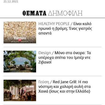
21.12.2021
ΔΗΜΟΦΙΛΗ
ΘΕΜΑΤΑ
HEALTHY PEOPLE
Είναι καλό
πρωινό η βρόμη; Ένας γιατρός
απαντά
Design
Μόνο στα όνειρα: Τα
υπέροχα σπίτια του Ιμπέρ ντε
Ζιβανσί
Γεύση
Red Jane Grill: Η πιο
νόστιμη και χαλαρή αυλή στα
Χανιά (ίσως και στην Ελλάδα)