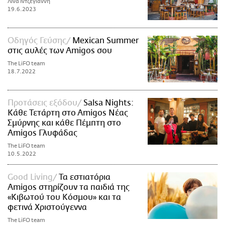
Λίνα Ιντζεγιάννη
19.6.2023
Οδηγός Γεύσης
Mexican Summer
στις αυλές των Amigos σου
The LiFO team
18.7.2022
Προτάσεις εξόδου
Salsa Nights:
Κάθε Τετάρτη στo Amigos Νέας
Σμύρνης και κάθε Πέμπτη στο
Amigos Γλυφάδας
The LiFO team
10.5.2022
Good Living
Τα εστιατόρια
Amigos στηρίζουν τα παιδιά της
«Κιβωτού του Κόσμου» και τα
φετινά Χριστούγεννα
The LiFO team