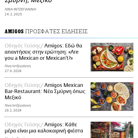
Σμύρνη, Μεξικό
ΑΜΠΑ
ΛΙΝΑ ΙΝΤΖΕΓΙΑΝΝΗ
PRINT
14.2.2025
ΠΡΟΣΦΑΤΕΣ ΕΙΔΗΣΕΙΣ
AMIGOS
Οδηγός Γεύσης
Amigos: Εδώ θα
απαντήσεις στην ερώτηση: «Are
you a Μexican or Μexican’t?»
Λίνα Ιντζεγιάννη
27.6.2024
Οδηγός Γεύσης
Amigos Mexican
Bar-Restaurant: Νέα Σμύρνη όπως
Μεξικό
Λίνα Ιντζεγιάννη
26.1.2024
Οδηγός Γεύσης
Amigos: Κάθε
μέρα είναι μια καλοκαιρινή φιέστα