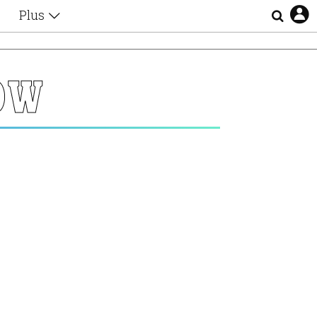
Plus
Θέματα
Συνεντεύξεις
Videos
OW
τα
Αφιερώματα
Ζώδια
Εξομολογήσεις
Blogs
η
Οι Αθηναίοι
Απώλειες
Lgbtqi+
Επιλογές