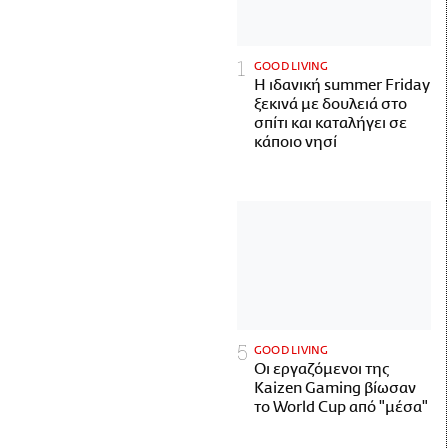
GOOD LIVING
Η ιδανική summer Friday
ξεκινά με δουλειά στο
σπίτι και καταλήγει σε
κάποιο νησί
GOOD LIVING
Οι εργαζόμενοι της
Kaizen Gaming βίωσαν
το World Cup από "μέσα"