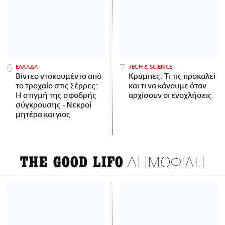
ΕΛΛΑΔΑ
ΤECH & SCIENCE
Βίντεο ντοκουμέντο από
Κράμπες: Τι τις προκαλεί
το τροχαίο στις Σέρρες:
και τι να κάνουμε όταν
Η στιγμή της σφοδρής
αρχίσουν οι ενοχλήσεις
σύγκρουσης - Νεκροί
μητέρα και γιος
ΔΗΜΟΦΙΛΗ
THE GOOD LIFO