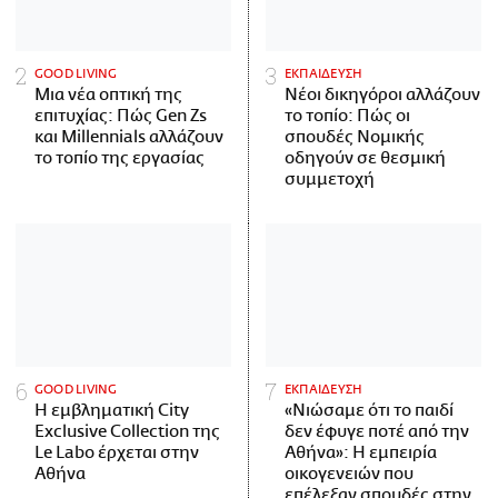
GOOD LIVING
ΕΚΠΑΙΔΕΥΣΗ
Μια νέα οπτική της
Νέοι δικηγόροι αλλάζουν
επιτυχίας: Πώς Gen Zs
το τοπίο: Πώς οι
και Millennials αλλάζουν
σπουδές Νομικής
το τοπίο της εργασίας
οδηγούν σε θεσμική
συμμετοχή
GOOD LIVING
ΕΚΠΑΙΔΕΥΣΗ
Η εμβληματική City
«Νιώσαμε ότι το παιδί
Exclusive Collection της
δεν έφυγε ποτέ από την
Le Labo έρχεται στην
Αθήνα»: Η εμπειρία
Αθήνα
οικογενειών που
επέλεξαν σπουδές στην