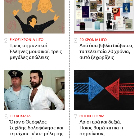
ΕΙΚΟΣΙ ΧΡΟΝΙΑ LIFO
20 ΧΡΟΝΙΑ LIFO
Tρεις σημαντικοί
Από όσα βιβλία διάβασες
Έλληνες μουσικοί, τρεις
τα τελευταία 20 χρόνια,
μεγάλες απώλειες
αυτό ξεχωρίζεις
ΕΓΚΛΗΜΑΤΑ
ΟΠΤΙΚΗ ΓΩΝΙΑ
Όταν ο Θεόφιλος
Αριστερά και δεξιά:
Σεχίδης δολοφόνησε και
Ποιος θυμάται πια τι
τεμάχισε πέντε μέλη της
σημαίνουν;