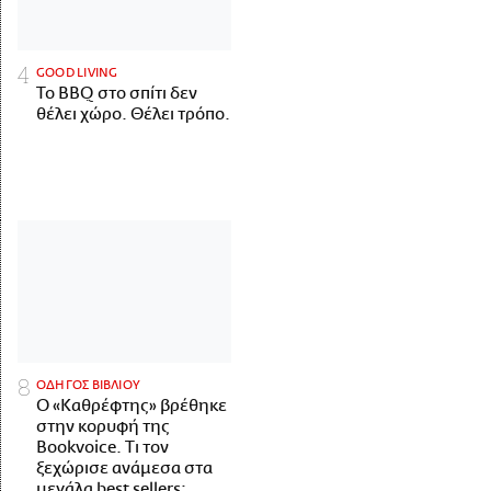
GOOD LIVING
Το BBQ στο σπίτι δεν
θέλει χώρο. Θέλει τρόπο.
ΟΔΗΓΟΣ ΒΙΒΛΙΟΥ
Ο «Καθρέφτης» βρέθηκε
στην κορυφή της
Bookvoice. Τι τον
ξεχώρισε ανάμεσα στα
μεγάλα best sellers;