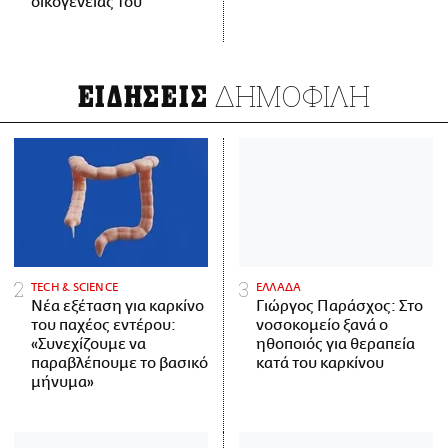
οικογένειάς του
ΔΗΜΟΦΙΛΗ
ΕΙΔΗΣΕΙΣ
ΤECH & SCIENCE
ΕΛΛΑΔΑ
Νέα εξέταση για καρκίνο
Γιώργος Παράσχος: Στο
του παχέος εντέρου:
νοσοκομείο ξανά ο
«Συνεχίζουμε να
ηθοποιός για θεραπεία
παραβλέπουμε το βασικό
κατά του καρκίνου
μήνυμα»