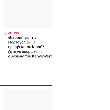
ΔΙΕΘΝΗ
«Ντροπή για την
Πορτογαλία»: Η
πρεσβεία του Ισραήλ
ζητά να ακυρωθεί η
συναυλία του Kanye West