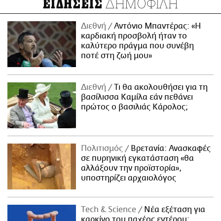
ΔΗΜΟΦΙΛΗ
ΕΙΔΗΣΕΙΣ
Διεθνή
Αντόνιο Μπαντέρας: «Η
καρδιακή προσβολή ήταν το
καλύτερο πράγμα που συνέβη
ποτέ στη ζωή μου»
Διεθνή
Τι θα ακολουθήσει για τη
βασίλισσα Καμίλα εάν πεθάνει
πρώτος ο βασιλιάς Κάρολος;
Πολιτισμός
Βρετανία: Ανασκαφές
σε πυρηνική εγκατάσταση «θα
αλλάξουν την προϊστορία»,
υποστηρίζει αρχαιολόγος
Τech & Science
Νέα εξέταση για
καρκίνο του παχέος εντέρου: