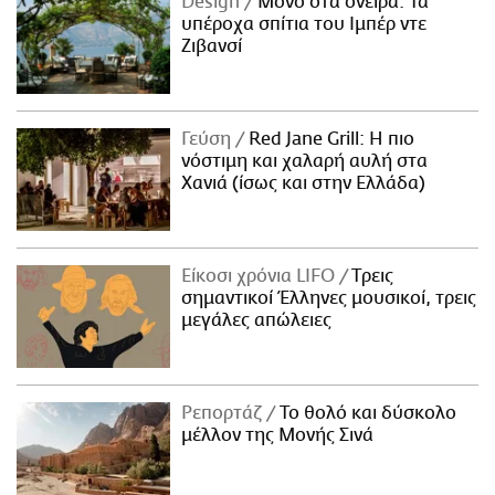
Design
Μόνο στα όνειρα: Τα
υπέροχα σπίτια του Ιμπέρ ντε
Ζιβανσί
Γεύση
Red Jane Grill: Η πιο
νόστιμη και χαλαρή αυλή στα
Χανιά (ίσως και στην Ελλάδα)
Είκοσι χρόνια LIFO
Tρεις
σημαντικοί Έλληνες μουσικοί, τρεις
μεγάλες απώλειες
Ρεπορτάζ
Το θολό και δύσκολο
μέλλον της Μονής Σινά