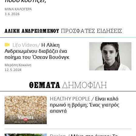
πόσο κοστίζει;
ΑΜΠΑ
ΜΙΝΑ ΚΑΛΟΓΕΡΑ
PRINT
3.6.2026
ΠΡΟΣΦΑΤΕΣ ΕΙΔΗΣΕΙΣ
ΑΛΙΚΗ ΑΝΔΡΕΙΩΜΕΝΟΥ
Lifo Videos
Η Αλίκη
Ανδρειωμένου διαβάζει ένα
ποίημα του Όσεαν Βουόνγκ
Μερόπη Κοκκίνη
12.5.2024
ΔΗΜΟΦΙΛΗ
ΘΕΜΑΤΑ
HEALTHY PEOPLE
Είναι καλό
πρωινό η βρόμη; Ένας γιατρός
απαντά