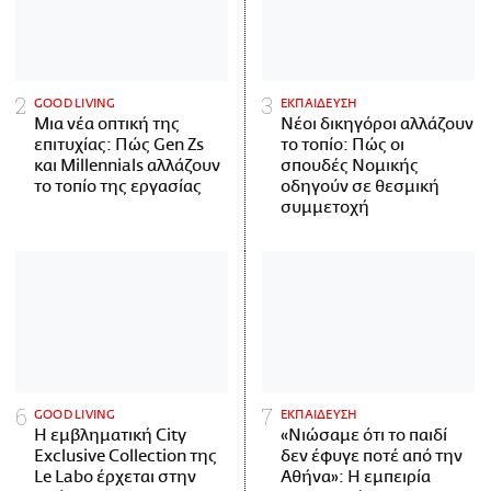
GOOD LIVING
ΕΚΠΑΙΔΕΥΣΗ
Μια νέα οπτική της
Νέοι δικηγόροι αλλάζουν
επιτυχίας: Πώς Gen Zs
το τοπίο: Πώς οι
και Millennials αλλάζουν
σπουδές Νομικής
το τοπίο της εργασίας
οδηγούν σε θεσμική
συμμετοχή
GOOD LIVING
ΕΚΠΑΙΔΕΥΣΗ
Η εμβληματική City
«Νιώσαμε ότι το παιδί
Exclusive Collection της
δεν έφυγε ποτέ από την
Le Labo έρχεται στην
Αθήνα»: Η εμπειρία