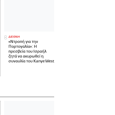
ΔΙΕΘΝΗ
«Ντροπή για την
Πορτογαλία»: Η
πρεσβεία του Ισραήλ
ζητά να ακυρωθεί η
συναυλία του Kanye West