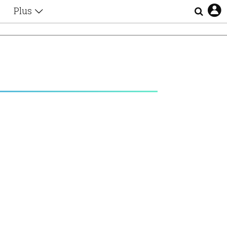
Plus
Θέματα
Συνεντεύξεις
Videos
τα
Αφιερώματα
Ζώδια
Εξομολογήσεις
Blogs
η
Οι Αθηναίοι
Απώλειες
Lgbtqi+
Επιλογές