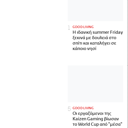
GOOD LIVING
Η ιδανική summer Friday
ξεκινά με δουλειά στο
σπίτι και καταλήγει σε
κάποιο νησί
GOOD LIVING
Οι εργαζόμενοι της
Kaizen Gaming βίωσαν
το World Cup από "μέσα"