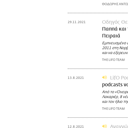
ΘΟΔΩΡΗΣ ΑΝΤ
Οδηγός Θε
29.11.2021
Παππά και
Πειραιά
Εμπνευσμένο α
2011 στη Νορβη
και να εξερευν
THE LIFO TEAM
LifO Po
13.8.2021
podcasts ν
Από το «Όνειρο
Λακαριέρ, 8 νέ
και τον ήλιο τ
THE LIFO TEAM
Αναγνώ
12.8.2021