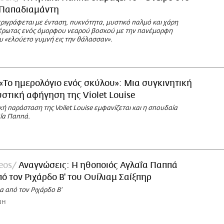
 Παπαδιαμάντη
ριγράφεται με ένταση, πυκνότητα, μυστικό παλμό και χάρη
έρωτας ενός όμορφου νεαρού βοσκού με την πανέμορφη
 «ελούετο γυμνή εις την θάλασσαν».
«Το ημερολόγιο ενός σκύλου»: Μια συγκινητική
στική αφήγηση της Violet Louise
ή παράσταση της Voilet Louise εμφανίζεται και η σπουδαία
ΐα Παππά.
deos
Αναγνώσεις: Η ηθοποιός Αγλαΐα Παππά
πό τον Ριχάρδο Β' του Ουίλιαμ Σαίξπηρ
 από τον Ριχάρδο Β'
ΝΗ