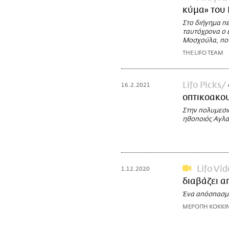
κύμα» του
Στο διήγημα πε
ταυτόχρονα ο 
Μοσχούλα, που
THE LIFO TEAM
Lifo Picks
16.2.2021
oπτικοακου
Στην πολυμεσικ
ηθοποιός Αγλα
Lifo Vi
1.12.2020
διαβάζει α
Ένα απόσπασμα
ΜΕΡΟΠΗ ΚΟΚΚΙ