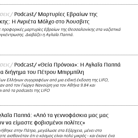
σεις
Podcast/ Μαρτυρίες Εβραίων της
ης: Η Ανριέτα Μόλχο στο Άουσβιτς
ε προφορικές μαρτυρίες Εβραίων της Θεσσαλονίκης στα ναζιστικά
γκέντρωσης. Διαβάζει η Αγλαΐα Παππά.
σεις
Podcast/ «Θεία Πρόνοια»: Η Αγλαΐα Παππά
να διήγημα του Πέτρου Μπιρμπίλη
έων Ελλήνων συγγραφέων από μια ειδική έκδοση της LIFO,
ν από τον Γιώργο Νανούρη για τον Αθήνα 9.84 και
 από τα podcasts της LIFO
γλαΐα Παππά: «Από τα γεννοφάσκια μας μας
ν να είμαστε φοβισμένοι πολίτες»
νήθηκε στην Πάτρα, μεγάλωσε στα Εξάρχεια, μένει στο
τε αισθανόταν ότι ο κόσμος είναι πολύ μικρός - και έκανε ένα