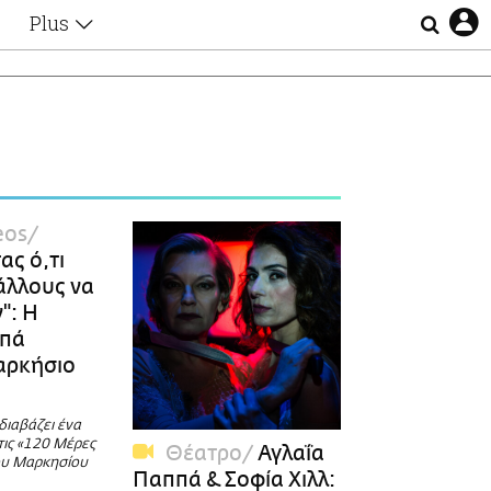
Plus
Θέματα
Συνεντεύξεις
Videos
τα
Αφιερώματα
Ζώδια
Εξομολογήσεις
Blogs
η
eos
Οι Αθηναίοι
ας ό,τι
Απώλειες
 άλλους να
Lgbtqi+
": Η
Επιλογές
ππά
αρκήσιο
διαβάζει ένα
ις «120 Μέρες
Θέατρο
Αγλαΐα
ου Μαρκησίου
Παππά & Σοφία Χιλλ: