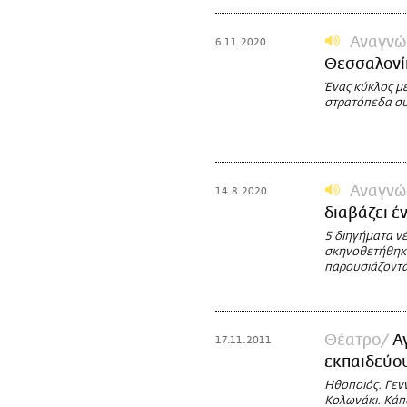
Αναγνώ
6.11.2020
Θεσσαλονίκ
Ένας κύκλος μ
στρατόπεδα συ
Αναγνώ
14.8.2020
διαβάζει έ
5 διηγήματα ν
σκηνοθετήθηκα
παρουσιάζονται
Θέατρο
Α
17.11.2011
εκπαιδεύου
Ηθοποιός. Γεν
Κολωνάκι. Κάπο