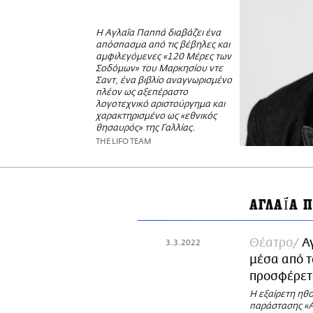
Η Αγλαΐα Παππά διαβάζει ένα
απόσπασμα από τις βέβηλες και
αμφιλεγόμενες «120 Μέρες των
Σοδόμων» του Μαρκησίου ντε
Σαντ, ένα βιβλίο αναγνωρισμένο
πλέον ως αξεπέραστο
λογοτεχνικό αριστούργημα και
χαρακτηρισμένο ως «εθνικός
θησαυρός» της Γαλλίας.
THE LIFO TEAM
ΑΓΛΑΪ́Α
Θέατρο
Α
3.3.2022
μέσα από τ
προσφέρετ
Η εξαίρετη ηθο
παράστασης «A