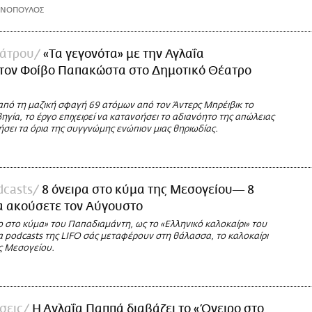
ΩΝΟΠΟΥΛΟΣ
άτρου
«Τα γεγονότα» με την Αγλαΐα
 τον Φοίβο Παπακώστα στο Δημοτικό Θέατρο
πό τη μαζική σφαγή 69 ατόμων από τον Άντερς Μπρέιβικ το
γία, το έργο επιχειρεί να κατανοήσει το αδιανόητο της απώλειας
ήσει τα όρια της συγγνώμης ενώπιον μιας θηριωδίας.
dcasts
8 όνειρα στο κύμα της Μεσογείου― 8
α ακούσετε τον Αύγουστο
 στο κύμα» του Παπαδιαμάντη, ως το «Ελληνικό καλοκαίρι» του
α podcasts της LIFO σάς μεταφέρουν στη θάλασσα, το καλοκαίρι
ης Μεσογείου.
σεις
H Aγλαΐα Παππά διαβάζει το «Όνειρο στο