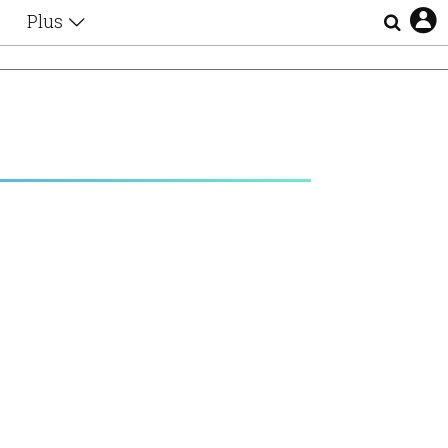
Plus
Θέματα
Συνεντεύξεις
Videos
τα
Αφιερώματα
Ζώδια
Εξομολογήσεις
Blogs
η
Οι Αθηναίοι
Απώλειες
Lgbtqi+
Επιλογές