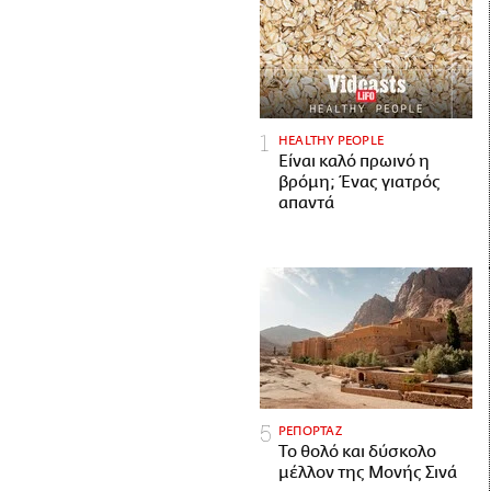
HEALTHY PEOPLE
Είναι καλό πρωινό η
βρόμη; Ένας γιατρός
απαντά
ΡΕΠΟΡΤΑΖ
Το θολό και δύσκολο
μέλλον της Μονής Σινά