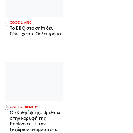
GOOD LIVING
Το BBQ στο σπίτι δεν
θέλει χώρο. Θέλει τρόπο.
ΟΔΗΓΟΣ ΒΙΒΛΙΟΥ
Ο «Καθρέφτης» βρέθηκε
στην κορυφή της
Bookvoice. Τι τον
ξεχώρισε ανάμεσα στα