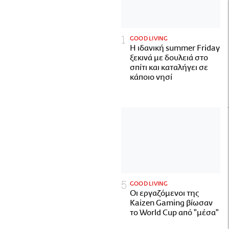
GOOD LIVING
Η ιδανική summer Friday
ξεκινά με δουλειά στο
σπίτι και καταλήγει σε
κάποιο νησί
GOOD LIVING
Οι εργαζόμενοι της
Kaizen Gaming βίωσαν
το World Cup από "μέσα"