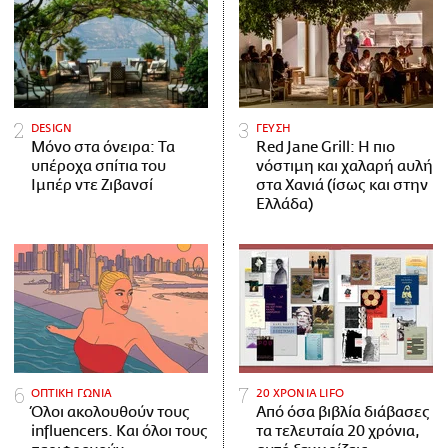
DESIGN
ΓΕΥΣΗ
Μόνο στα όνειρα: Τα
Red Jane Grill: Η πιο
υπέροχα σπίτια του
νόστιμη και χαλαρή αυλή
Ιμπέρ ντε Ζιβανσί
στα Χανιά (ίσως και στην
Ελλάδα)
ΟΠΤΙΚΗ ΓΩΝΙΑ
20 ΧΡΟΝΙΑ LIFO
Όλοι ακολουθούν τους
Από όσα βιβλία διάβασες
influencers. Και όλοι τους
τα τελευταία 20 χρόνια,