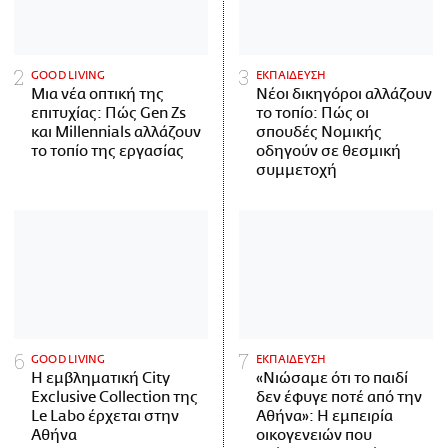
GOOD LIVING
ΕΚΠΑΙΔΕΥΣΗ
Μια νέα οπτική της
Νέοι δικηγόροι αλλάζουν
επιτυχίας: Πώς Gen Zs
το τοπίο: Πώς οι
και Millennials αλλάζουν
σπουδές Νομικής
το τοπίο της εργασίας
οδηγούν σε θεσμική
συμμετοχή
GOOD LIVING
ΕΚΠΑΙΔΕΥΣΗ
Η εμβληματική City
«Νιώσαμε ότι το παιδί
Exclusive Collection της
δεν έφυγε ποτέ από την
Le Labo έρχεται στην
Αθήνα»: Η εμπειρία
Αθήνα
οικογενειών που