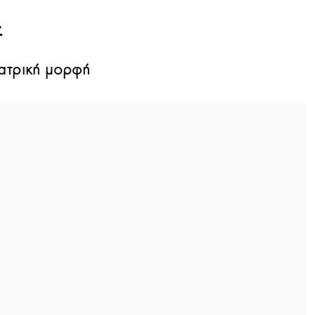
»
εατρική μορφή