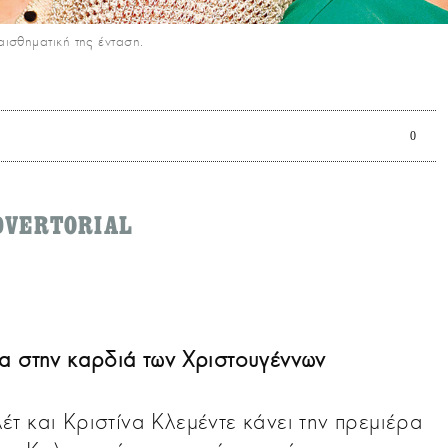
αισθηματική της ένταση.
0
DVERTORIAL
α στην καρδιά των Χριστουγέννων
τ και Κριστίνα Κλεμέντε κάνει την πρεμιέρα