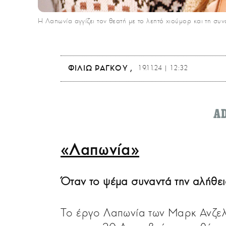
Η Λαπωνία αγγίζει τον θεατή με το λεπτό χιούμορ και τη συν
ΦΙΛΙΏ ΡΆΓΚΟΥ
19.11.24 | 12:32
A
«Λαπωνία»
Όταν το ψέμα συναντά την αλήθει
Το έργο Λαπωνία των Μαρκ Ανζελέ