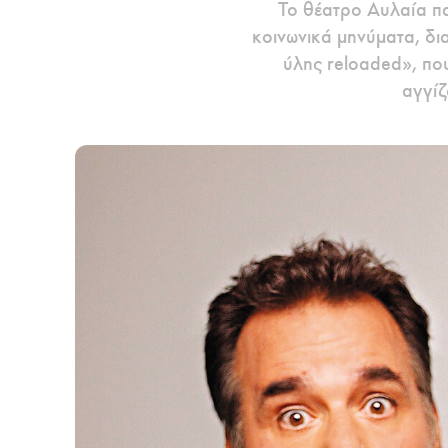
Το θέατρο Αυλαία π
κοινωνικά μηνύματα, δι
ύλης reloaded», που
αγγίζ