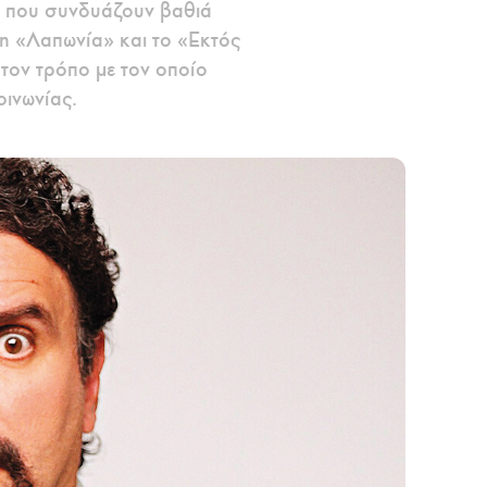
ς που συνδυάζουν βαθιά
 η «Λαπωνία» και το «Εκτός
 τον τρόπο με τον οποίο
οινωνίας.