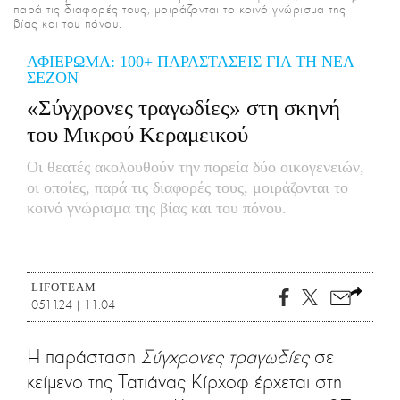
παρά τις διαφορές τους, μοιράζονται το κοινό γνώρισμα της
CITY GUIDE
βίας και του πόνου.
ΑΜΠΑ
ΑΦΙΕΡΩΜΑ: 100+ ΠΑΡΑΣΤΑΣΕΙΣ ΓΙΑ ΤΗ ΝΕΑ
PRINT
ΣΕΖΟΝ
«Σύγχρονες τραγωδίες» στη σκηνή
του Μικρού Κεραμεικού
Οι θεατές ακολουθούν την πορεία δύο οικογενειών,
οι οποίες, παρά τις διαφορές τους, μοιράζονται το
κοινό γνώρισμα της βίας και του πόνου.
LIFOTEAM
05.11.24 | 11:04
Η παράσταση
Σύγχρονες τραγωδίες
σε
κείμενο της Τατιάνας Κίρχοφ έρχεται στη