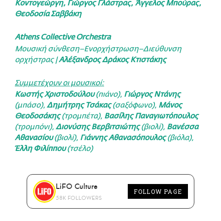
Κοντογεώργη, Γιώργος Γλάστρας, Άγγελος Μπούρας,
Θεοδοσία Σαββάκη
Athens
Collective
Orchestra
Μουσική σύνθεση–Ενορχήστρωση–Διεύθυνση
ορχήστρας |
Αλέξανδρος Δράκος Κτιστάκης
Συμμετέχουν οι μουσικοί:
Κωστής Χριστοδούλου
(πιάνο),
Γιώργος
Ντάνης
(μπάσο),
Δημήτρης Τσάκας
(σαξόφωνο),
Μάνος
Θεοδοσάκης
(τρομπέτα),
Βασίλης Παναγιωτόπουλος
(τρομπόνι),
Διονύσης
Βερβιτσιώτης
(βιολί),
Βανέσσα
Αθανασίου
(βιολί),
Γιάννης Αθανασόπουλος
(βιόλα),
Έλλη Φιλίππου
(τσέλο)
LiFO Culture
FOLLOW PAGE
58K FOLLOWERS