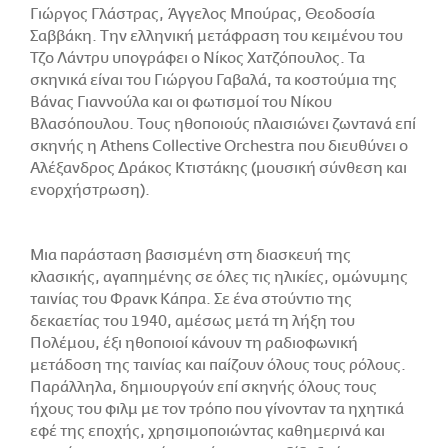
Γιώργος Γλάστρας, Άγγελος Μπούρας, Θεοδοσία
Σαββάκη. Την ελληνική μετάφραση του κειμένου του
Τζο Λάντρυ υπογράφει ο Νίκος Χατζόπουλος. Τα
σκηνικά είναι του Γιώργου Γαβαλά, τα κοστούμια της
Βάνας Γιαννούλα και οι φωτισμοί του Νίκου
Βλασόπουλου. Τους ηθοποιούς πλαισιώνει ζωντανά επί
σκηνής η Athens Collective Orchestra που διευθύνει ο
Αλέξανδρος Δράκος Κτιστάκης (μουσική σύνθεση και
ενορχήστρωση).
Μια παράσταση βασισμένη στη διασκευή της
κλασικής, αγαπημένης σε όλες τις ηλικίες, ομώνυμης
ταινίας του Φρανκ Κάπρα. Σε ένα στούντιο της
δεκαετίας του 1940, αμέσως μετά τη λήξη του
Πολέμου, έξι ηθοποιοί κάνουν τη ραδιοφωνική
μετάδοση της ταινίας και παίζουν όλους τους ρόλους.
Παράλληλα, δημιουργούν επί σκηνής όλους τους
ήχους του φιλμ με τον τρόπο που γίνονταν τα ηχητικά
εφέ της εποχής, χρησιμοποιώντας καθημερινά και