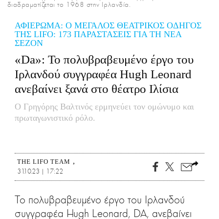
διαδραματίζεται το 1968 στην Ιρλανδία.
CITY GUIDE
ΑΜΠΑ
ΑΦΙΕΡΩΜΑ: Ο ΜΕΓΑΛΟΣ ΘΕΑΤΡΙΚΟΣ ΟΔΗΓΟΣ
PRINT
ΤΗΣ LIFO: 173 ΠΑΡΑΣΤΑΣΕΙΣ ΓΙΑ ΤΗ ΝΕΑ
ΣΕΖΟΝ
«Da»: Το πολυβραβευμένο έργο του
Ιρλανδού συγγραφέα Hugh Leonard
ανεβαίνει ξανά στο θέατρο Ιλίσια
Ο Γρηγόρης Βαλτινός ερμηνεύει τον ομώνυμο και
πρωταγωνιστικό ρόλο.
THE LIFO TEAM
31.10.23 | 17:22
Το πολυβραβευμένο έργο του Ιρλανδού
συγγραφέα Hugh Leonard, DA, ανεβαίνει