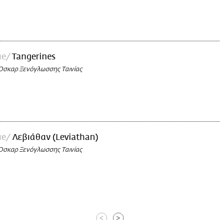
ue
Tangerines
Όσκαρ Ξενόγλωσσης Ταινίας
ue
Λεβιάθαν (Leviathan)
Όσκαρ Ξενόγλωσσης Ταινίας
<
>