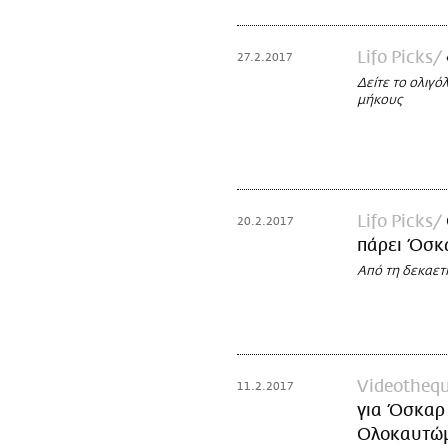
Lifo Picks
27.2.2017
Δείτε το ολιγό
μήκους
Lifo Picks
20.2.2017
πάρει Όσκ
Από τη δεκαετί
Videotheq
11.2.2017
για Όσκαρ 
Ολοκαυτώμα