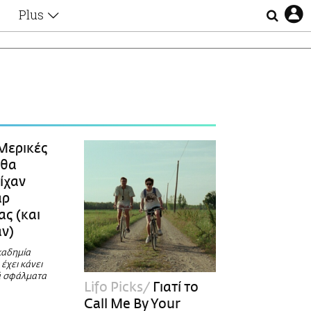
Plus
Θέματα
Συνεντεύξεις
Videos
τα
Αφιερώματα
Ζώδια
Εξομολογήσεις
Blogs
η
Μερικές
Οι Αθηναίοι
 θα
Απώλειες
ίχαν
Lgbtqi+
αρ
Επιλογές
ς (και
αν)
καδημία
έχει κάνει
ά σφάλματα
Lifo Picks
Γιατί το
Call Me By Your