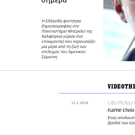
σήμερα
Η Ελληνίδα φοιτήτρια
δημοσιογραφίας στο
Πανεπιστήμιο Μπέρκλεϊ της
Καλιφόρνια γύρισε ένα
ντοκιμαντέρ που παρουσιάζει
μια μέρα από τη ζωή των
στελεχών του Λιμενικού
Σώματος
VIDEOTH
Lifo Picks
11.1.2018
name είναι
Ένας απολαυστι
βραδιά των Go