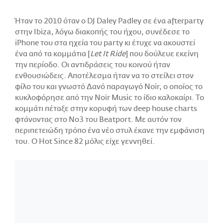
Ήταν το 2010 όταν ο DJ Daley Padley σε ένα afterparty
στην Ibiza, λόγω διακοπής του ήχου, συνέδεσε το
iPhone του στα ηχεία του party κι έτυχε να ακουστεί
ένα από τα κομμάτια [
Let It Ride
] που δούλευε εκείνη
την περίοδο. Οι αντιδράσεις του κοινού ήταν
ενθουσιώδεις. Αποτέλεσμα ήταν να το στείλει στον
φίλο του και γνωστό Δανό παραγωγό Noir, ο οποίος το
κυκλοφόρησε από την Noir Music το ίδιο καλοκαίρι. Το
κομμάτι πέταξε στην κορυφή των deep house charts
φτάνοντας στο Νο3 του Beatport. Με αυτόν τον
περιπετειώδη τρόπο ένα νέο στυλ έκανε την εμφάνιση
του. Ο Hot Since 82 μόλις είχε γεννηθεί.