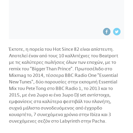
Έκτοτε, η πορεία του Hot Since 82 είναι απίστευτη.
Αποτελεί έναν από τους 10 καλλιτέχνες του Beatport
με τις καλύτερες πωλήσεις όλων των εποχών, με το
remix του "Bigger Than Prince". Πρωτοσέλιδο στο
Mixmag το 2014, τέσσερα BBC Radio One "Essential
New Tunes", δύο παρουσίες στην εκπομπή Essential
Mix του Pete Tong στο BBC Radio 1, το 2013 και το
2015, με ένα 2ωρο κι ένα 3ωρο DJ set αντίστοιχα,
εμφανίσεις στα καλύτερα φεστιβάλ του πλανήτη,
συχνά μάλιστα συνοδευόμενος από έγχορδο
κουαρτέτο, 7 συνεχόμενα χρόνια στην Ibiza και 3
συνεχόμενες σεζόν στο Labyrinth στην Pacha.