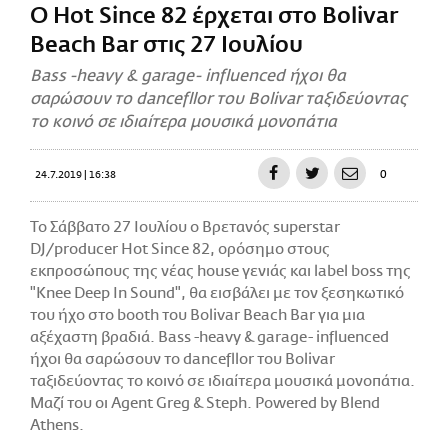
O Hot Since 82 έρχεται στο Bolivar
CITY GUIDE
Beach Bar στις 27 Ιουλίου
ΑΜΠΑ
PRINT
Bass -heavy & garage- influenced ήχοι θα
σαρώσουν το dancefllor του Bolivar ταξιδεύοντας
το κοινό σε ιδιαίτερα μουσικά μονοπάτια
0
24.7.2019 | 16:38
Το Σάββατο 27 Ιουλίου ο Βρετανός superstar
DJ/producer Hot Since 82, ορόσημο στους
εκπροσώπους της νέας house γενιάς και label boss της
"Knee Deep In Sound", θα εισβάλει με τον ξεσηκωτικό
του ήχο στο booth του Bolivar Beach Bar για μια
αξέχαστη βραδιά. Bass -heavy & garage- influenced
ήχοι θα σαρώσουν το dancefllor του Bolivar
ταξιδεύοντας το κοινό σε ιδιαίτερα μουσικά μονοπάτια.
Μαζί του οι Agent Greg & Steph. Powered by Blend
Athens.