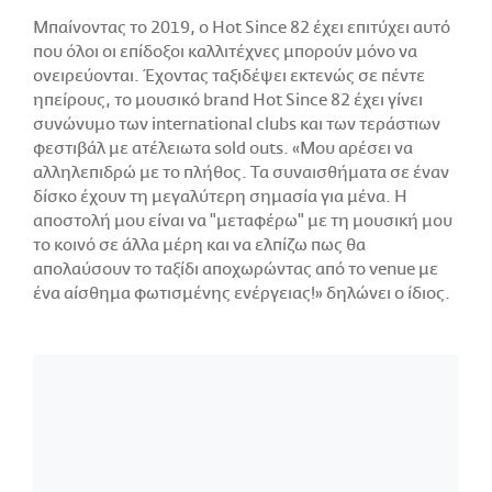
Μπαίνοντας το 2019, ο Hot Since 82 έχει επιτύχει αυτό
που όλοι οι επίδοξοι καλλιτέχνες μπορούν μόνο να
ονειρεύονται. Έχοντας ταξιδέψει εκτενώς σε πέντε
ηπείρους, το μουσικό brand Hot Since 82 έχει γίνει
συνώνυμο των international clubs και των τεράστιων
φεστιβάλ με ατέλειωτα sold outs. «Μου αρέσει να
αλληλεπιδρώ με το πλήθος. Τα συναισθήματα σε έναν
δίσκο έχουν τη μεγαλύτερη σημασία για μένα. Η
αποστολή μου είναι να "μεταφέρω" με τη μουσική μου
το κοινό σε άλλα μέρη και να ελπίζω πως θα
απολαύσουν το ταξίδι αποχωρώντας από το venue με
ένα αίσθημα φωτισμένης ενέργειας!» δηλώνει ο ίδιος.