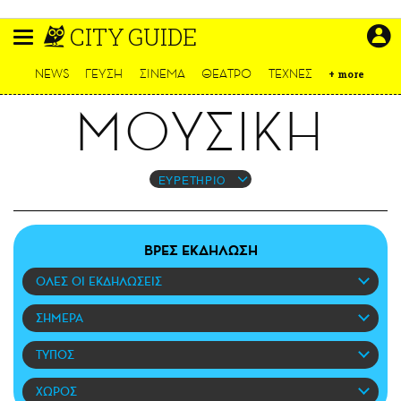
Παράκαμψη
CITY GUIDE
προς
το
ΕΙΔΗΣΕΙΣ
κυρίως
NEWS
ΓΕΥΣΗ
ΣΙΝΕΜΑ
ΘΕΑΤΡΟ
ΤΕΧΝΕΣ
+
more
περιεχόμενο
CULTURE
ΜΟΥΣΙΚΗ
ΑΠΟΨΕΙΣ
ΤΡΟΠΟΣ ΖΩΗΣ
PODCASTS
ΕΥΡΕΤΗΡΙΟ
Plus
ΒΡΕΣ ΕΚΔΗΛΩΣΗ
ΟΛΕΣ ΟΙ ΕΚΔΗΛΩΣΕΙΣ
LIFO SHOP
NEWSLETTER
ΣΗΜΕΡΑ
ΜΙΚΡΟΠΡΑΓΜΑΤΑ
ΤΥΠΟΣ
THE GOOD LIFO
LIFOLAND
ΧΩΡΟΣ