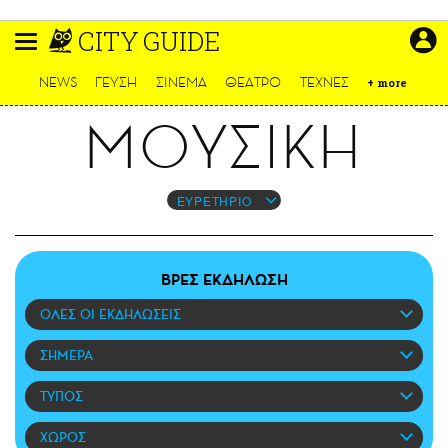
Παράκαμψη
CITY GUIDE
προς
το
ΕΙΔΗΣΕΙΣ
κυρίως
NEWS
ΓΕΥΣΗ
ΣΙΝΕΜΑ
ΘΕΑΤΡΟ
ΤΕΧΝΕΣ
+
more
περιεχόμενο
CULTURE
ΜΟΥΣΙΚΗ
ΑΠΟΨΕΙΣ
ΤΡΟΠΟΣ ΖΩΗΣ
PODCASTS
ΕΥΡΕΤΗΡΙΟ
Plus
ΒΡΕΣ ΕΚΔΗΛΩΣΗ
ΟΛΕΣ ΟΙ ΕΚΔΗΛΩΣΕΙΣ
LIFO SHOP
NEWSLETTER
ΣΗΜΕΡΑ
ΜΙΚΡΟΠΡΑΓΜΑΤΑ
ΤΥΠΟΣ
THE GOOD LIFO
LIFOLAND
ΧΩΡΟΣ