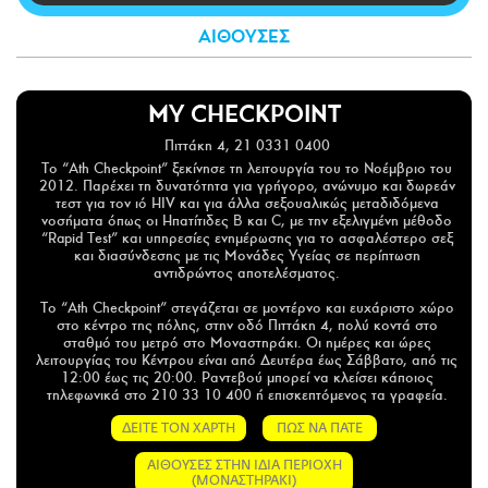
CITY GUIDE
ΑΙΘΟΥΣΕΣ
ΑΜΠΑ
PRINT
MY CHECKPOINT
Πιττάκη 4, 21 0331 0400
Το “Ath Checkpoint” ξεκίνησε τη λειτουργία του το Νοέμβριο του
2012. Παρέχει τη δυνατότητα για γρήγορο, ανώνυμο και δωρεάν
τεστ για τον ιό HIV και για άλλα σεξουαλικώς μεταδιδόμενα
νοσήματα όπως οι Ηπατίτιδες Β και C, με την εξελιγμένη μέθοδο
“Rapid Test” και υπηρεσίες ενημέρωσης για το ασφαλέστερο σεξ
και διασύνδεσης με τις Μονάδες Υγείας σε περίπτωση
αντιδρώντος αποτελέσματος.
Το “Ath Checkpoint” στεγάζεται σε μοντέρνο και ευχάριστο χώρο
στο κέντρο της πόλης, στην οδό Πιττάκη 4, πολύ κοντά στο
σταθμό του μετρό στο Μοναστηράκι. Οι ημέρες και ώρες
λειτουργίας του Κέντρου είναι από Δευτέρα έως Σάββατο, από τις
12:00 έως τις 20:00. Ραντεβού μπορεί να κλείσει κάποιος
τηλεφωνικά στο 210 33 10 400 ή επισκεπτόμενος τα γραφεία.
ΔΕΙΤΕ ΤΟΝ ΧΑΡΤΗ
ΠΩΣ ΝΑ ΠΑΤΕ
ΑΙΘΟΥΣΕΣ ΣΤΗΝ ΙΔΙΑ ΠΕΡΙΟΧΗ
(ΜΟΝΑΣΤΗΡΑΚΙ)