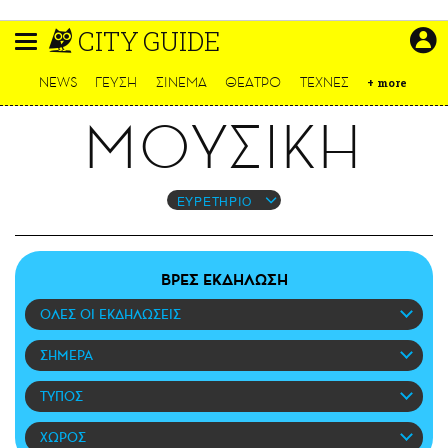
Παράκαμψη
CITY GUIDE
προς
το
ΕΙΔΗΣΕΙΣ
κυρίως
NEWS
ΓΕΥΣΗ
ΣΙΝΕΜΑ
ΘΕΑΤΡΟ
ΤΕΧΝΕΣ
+
more
περιεχόμενο
CULTURE
ΜΟΥΣΙΚΗ
ΑΠΟΨΕΙΣ
ΤΡΟΠΟΣ ΖΩΗΣ
PODCASTS
ΕΥΡΕΤΗΡΙΟ
Plus
ΒΡΕΣ ΕΚΔΗΛΩΣΗ
ΟΛΕΣ ΟΙ ΕΚΔΗΛΩΣΕΙΣ
LIFO SHOP
NEWSLETTER
ΣΗΜΕΡΑ
ΜΙΚΡΟΠΡΑΓΜΑΤΑ
ΤΥΠΟΣ
THE GOOD LIFO
LIFOLAND
ΧΩΡΟΣ