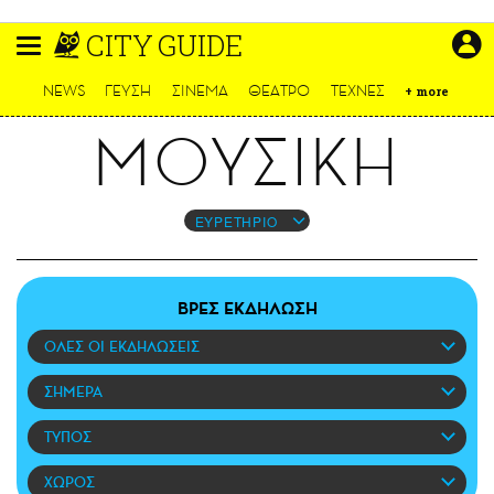
Παράκαμψη
CITY GUIDE
προς
το
ΕΙΔΗΣΕΙΣ
κυρίως
NEWS
ΓΕΥΣΗ
ΣΙΝΕΜΑ
ΘΕΑΤΡΟ
ΤΕΧΝΕΣ
+
more
περιεχόμενο
CULTURE
ΜΟΥΣΙΚΗ
ΑΠΟΨΕΙΣ
ΤΡΟΠΟΣ ΖΩΗΣ
PODCASTS
ΕΥΡΕΤΗΡΙΟ
Plus
ΒΡΕΣ ΕΚΔΗΛΩΣΗ
ΟΛΕΣ ΟΙ ΕΚΔΗΛΩΣΕΙΣ
LIFO SHOP
NEWSLETTER
ΣΗΜΕΡΑ
ΜΙΚΡΟΠΡΑΓΜΑΤΑ
ΤΥΠΟΣ
THE GOOD LIFO
LIFOLAND
ΧΩΡΟΣ