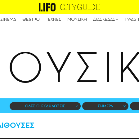
CITYGUIDE
ΣΙΝΕΜΑ
ΘΕΑΤΡΟ
ΤΕΧΝΕΣ
ΜΟΥΣΙΚΗ
ΔΙΑΣΚΕΔΑΣΗ
I WAS 
Παράκαμψη
προς
το
κυρίως
ΟΥΣΙ
περιεχόμενο
ΟΛΕΣ ΟΙ ΕΚΔΗΛΩΣΕΙΣ
ΣΗΜΕΡΑ
ΑΙΘΟΥΣΕΣ