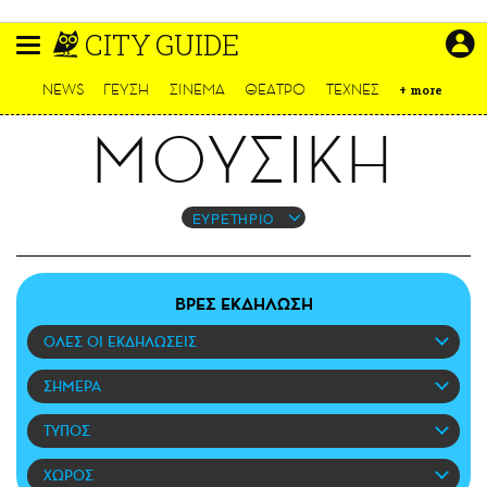
Παράκαμψη
CITY GUIDE
προς
το
ΕΙΔΗΣΕΙΣ
κυρίως
NEWS
ΓΕΥΣΗ
ΣΙΝΕΜΑ
ΘΕΑΤΡΟ
ΤΕΧΝΕΣ
+
more
περιεχόμενο
CULTURE
ΜΟΥΣΙΚΗ
ΑΠΟΨΕΙΣ
ΤΡΟΠΟΣ ΖΩΗΣ
PODCASTS
ΕΥΡΕΤΗΡΙΟ
Plus
ΒΡΕΣ ΕΚΔΗΛΩΣΗ
ΟΛΕΣ ΟΙ ΕΚΔΗΛΩΣΕΙΣ
LIFO SHOP
NEWSLETTER
ΣΗΜΕΡΑ
ΜΙΚΡΟΠΡΑΓΜΑΤΑ
ΤΥΠΟΣ
THE GOOD LIFO
LIFOLAND
ΧΩΡΟΣ