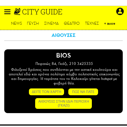
Παράκαμψη
CITY GUIDE
προς
το
ΕΙΔΗΣΕΙΣ
κυρίως
NEWS
ΓΕΥΣΗ
ΣΙΝΕΜΑ
ΘΕΑΤΡΟ
ΤΕΧΝΕΣ
+
more
περιεχόμενο
CULTURE
ΑΙΘΟΥΣΕΣ
ΑΠΟΨΕΙΣ
ΤΡΟΠΟΣ ΖΩΗΣ
BIOS
PODCASTS
Plus
Πειραιώς 84, Γκάζι, 210 3425335
Φιλοξενεί δράσεις που συνδέονται με την αστική κουλτούρα και
αποτελεί εδώ και χρόνια πολύτιμο κόμβο πολιτιστικής επικοινωνίας
και δημιουργίας. Η ταράτσα του το Καλοκαίρι γίνεται hotspot με
φοβερή θέα.
ΔΕΙΤΕ ΤΟΝ ΧΑΡΤΗ
ΠΩΣ ΝΑ ΠΑΤΕ
LIFO SHOP
NEWSLETTER
ΑΙΘΟΥΣΕΣ ΣΤΗΝ ΙΔΙΑ ΠΕΡΙΟΧΗ
(ΓΚΑΖΙ)
ΜΙΚΡΟΠΡΑΓΜΑΤΑ
THE GOOD LIFO
LIFOLAND