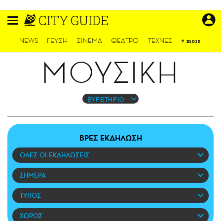
Παράκαμψη
CITY GUIDE
προς
το
ΕΙΔΗΣΕΙΣ
κυρίως
NEWS
ΓΕΥΣΗ
ΣΙΝΕΜΑ
ΘΕΑΤΡΟ
ΤΕΧΝΕΣ
+
more
περιεχόμενο
CULTURE
ΜΟΥΣΙΚΗ
ΑΠΟΨΕΙΣ
ΤΡΟΠΟΣ ΖΩΗΣ
PODCASTS
ΕΥΡΕΤΗΡΙΟ
Plus
ΒΡΕΣ ΕΚΔΗΛΩΣΗ
ΟΛΕΣ ΟΙ ΕΚΔΗΛΩΣΕΙΣ
LIFO SHOP
NEWSLETTER
ΣΗΜΕΡΑ
ΜΙΚΡΟΠΡΑΓΜΑΤΑ
ΤΥΠΟΣ
THE GOOD LIFO
LIFOLAND
ΧΩΡΟΣ