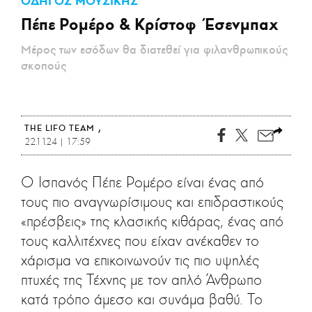
ΟΔΗΓΟΣ ΜΟΥΣΙΚΗΣ
CITY GUIDE
Πέπε Ρομέρο & Κρίστοφ Έσενμπαχ
ΑΜΠΑ
PRINT
Μέρος των εσόδων θα διατεθεί για φιλανθρωπικούς
σκοπούς
THE LIFO TEAM
22.11.24 | 17:59
Ο Ισπανός Πέπε Ρομέρο είναι ένας από
τους πιο αναγνωρίσιμους και επιδραστικούς
«πρέσβεις» της κλασικής κιθάρας, ένας από
τους καλλιτέχνες που είχαν ανέκαθεν το
χάρισμα να επικοινωνούν τις πιο υψηλές
πτυχές της Τέχνης με τον απλό Άνθρωπο
κατά τρόπο άμεσο και συνάμα βαθύ. Το