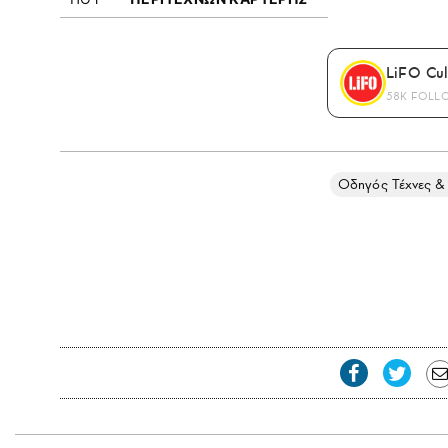
LiFO Cul
58K FOLL
Οδηγός Τέχνες &