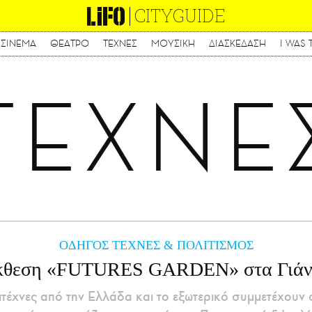
CITYGUIDE
ΣΙΝΕΜΑ
ΘΕΑΤΡΟ
ΤΕΧΝΕΣ
ΜΟΥΣΙΚΗ
ΔΙΑΣΚΕΔΑΣΗ
I WAS 
Παράκαμψη
προς
το
ΤΕΧΝΕ
κυρίως
περιεχόμενο
ΟΔΗΓΟΣ ΤΕΧΝΕΣ & ΠΟΛΙΤΙΣΜΟΣ
κθεση «FUTURES GARDEN» στα Γιάν
τέχνες από την Ελλάδα και το εξωτερικό συμμετέχουν