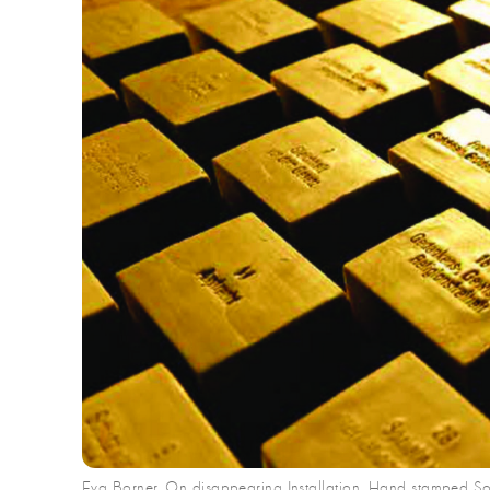
Eva Borner, On disappearing Installation, Hand stamped So