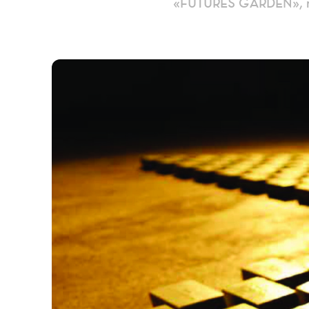
«FUTURES GARDEN», η ο