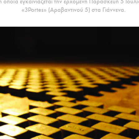
ποία εγκαινιάζεται την ερχόμενη Παρασκευή 5 Ιουλίο
«3Portes» (Αραβαντινού 5) στα Γιάννενα.