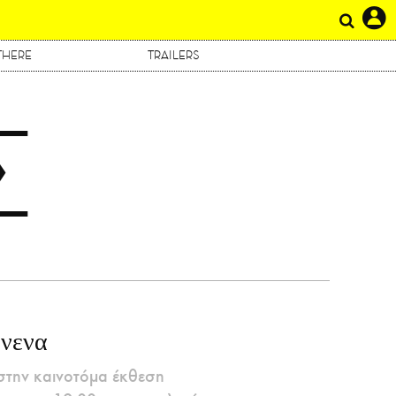
THERE
TRAILERS
Σ
νενα
 στην καινοτόμα έκθεση