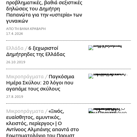
προβληματικές, βαθιά σεξιστικές
δηλώσεις του Δημήτρη
Παπανώτα για την «υστερία» των
γυναικών
ΑΠΟ ΤΗ ΒΑΝΑ ΚΡΑΒΑΡΗ
17.4.2024
Ελλάδα /
6 ξεχωριστοί
Δημήτρηδες της Ελλάδας
26.10.2019
Mικροπράγματα /
Παγκόσμια
Ημέρα Σκύλου: 20 λόγοι που
αγαπάμε τους σκύλους
27.8.2019
Mικροπράγματα /
«Ξινός,
ευαίσθητος, αμυντικός,
κλειστός, περίεργος» | O
Αντίνοος Αλμπάνης απαντά στο
Ερωτηματολόγιο του Προυστ