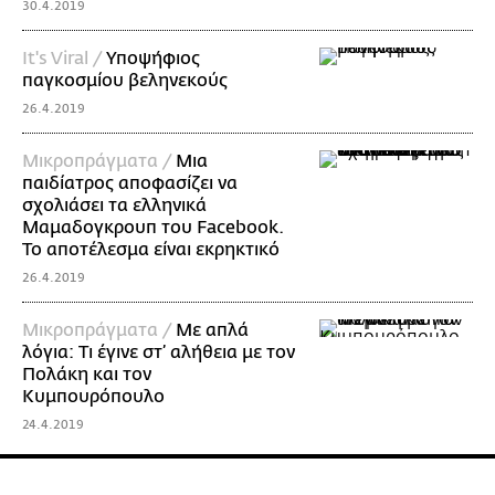
30.4.2019
It's Viral /
Υποψήφιος
παγκοσμίου βεληνεκούς
26.4.2019
Mικροπράγματα /
Μια
παιδίατρος αποφασίζει να
σχολιάσει τα ελληνικά
Μαμαδογκρουπ του Facebook.
Το αποτέλεσμα είναι εκρηκτικό
26.4.2019
Mικροπράγματα /
Με απλά
λόγια: Τι έγινε στ’ αλήθεια με τον
Πολάκη και τον
Κυμπουρόπουλο
24.4.2019