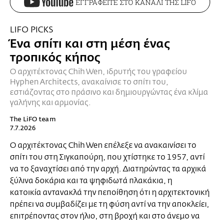
ΕΓΓΡΑΦΕΙΤΕ ΣΤΟ ΚΑΝΑΛΙ ΤΗΣ LIFO
LIFO PICKS
Ένα σπίτι και στη μέση ένας
τροπικός κήπος
Ο αρχιτέκτονας Chih Wen, ιδρυτής του γραφείου
Hyphen Architects, ανακαίνισε το σπίτι του,
εστιάζοντας στο πράσινο και δημιουργώντας ένα κλίμα
γαλήνης και αρμονίας.
The LiFO team
7.7.2026
Ο αρχιτέκτονας Chih Wen επέλεξε να ανακαινίσει το
σπίτι του στη Σιγκαπούρη, που χτίστηκε το 1957, αντί
να το ξαναχτίσει από την αρχή. Διατηρώντας τα αρχικά
ξύλινα δοκάρια και τα ψηφιδωτά πλακάκια, η
κατοικία αντανακλά την πεποίθηση ότι η αρχιτεκτονική
πρέπει να συμβαδίζει με τη φύση αντί να την αποκλείει,
επιτρέποντας στον ήλιο, στη βροχή και στο άνεμο να