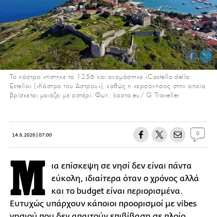
Το κάστρο χτίστηκε το 1256 και ονομάστηκε «Castello della
Estella» («Κάστρο του Άστρου»), καθώς η χερσόνησος στην οποία
βρίσκεται μοιάζει με αστέρι. Φωτ.: kastra.eu/ G Traveller
0
14.6.2026 | 07:00
Μ
ια επίσκεψη σε νησί δεν είναι πάντα
εύκολη, ιδιαίτερα όταν ο χρόνος αλλά
και το budget είναι περιορισμένα.
Ευτυχώς υπάρχουν κάποιοι προορισμοί με vibes
νησιού που δεν απαιτούν επιβίβαση σε πλοίο,