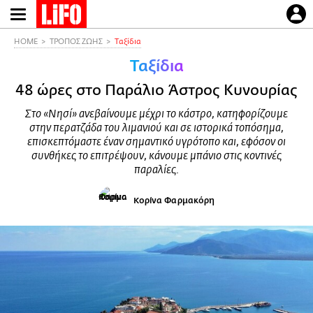
Παράκαμψη
προς
το
HOME
ΤΡΟΠΟΣ ΖΩΗΣ
Ταξίδια
κυρίως
Ταξίδια
περιεχόμενο
48 ώρες στο Παράλιο Άστρος Κυνουρίας
Στο «Νησί» ανεβαίνουμε μέχρι το κάστρο, κατηφορίζουμε
στην περατζάδα του λιμανιού και σε ιστορικά τοπόσημα,
επισκεπτόμαστε έναν σημαντικό υγρότοπο και, εφόσον οι
συνθήκες το επιτρέψουν, κάνουμε μπάνιο στις κοντινές
παραλίες.
Κορίνα Φαρμακόρη