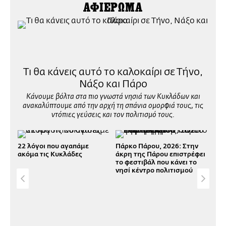
ΑΦΙΕΡΩΜΑ
Τι θα κάνεις αυτό το καλοκαίρι σε Τήνο,
Νάξο και Πάρο
Κάνουμε βόλτα στα πιο γνωστά νησιά των Κυκλάδων και
ανακαλύπτουμε από την αρχή τη σπάνια ομορφιά τους, τις
ντόπιες γεύσεις και τον πολιτισμό τους.
22 λόγοι που αγαπάμε
Πάρκο Πάρου, 2026: Στην
ακόμα τις Κυκλάδες
άκρη της Πάρου επιστρέφει
το φεστιβάλ που κάνει το
νησί κέντρο πολιτισμού
Fin
πιο
Πά