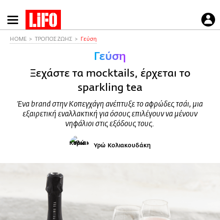
Παράκαμψη
προς
το
HOME
ΤΡΟΠΟΣ ΖΩΗΣ
Γεύση
κυρίως
Γεύση
περιεχόμενο
Ξεχάστε τα mocktails, έρχεται το
sparkling tea
Ένα brand στην Κοπεγχάγη ανέπτυξε το αφρώδες τσάι, μια
εξαιρετική εναλλακτική για όσους επιλέγουν να μένουν
νηφάλιοι στις εξόδους τους.
Υρώ Κολιακουδάκη