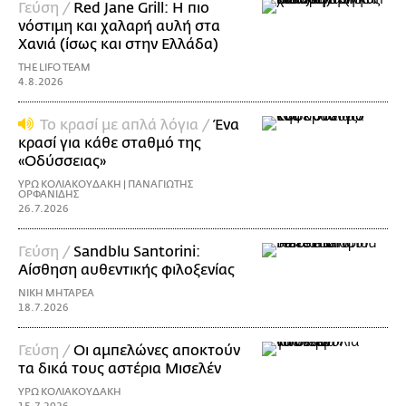
Γεύση /
Red Jane Grill: Η πιο
νόστιμη και χαλαρή αυλή στα
Χανιά (ίσως και στην Ελλάδα)
THE LIFO TEAM
4.8.2026
Το κρασί με απλά λόγια /
Ένα
κρασί για κάθε σταθμό της
«Οδύσσειας»
ΥΡΩ ΚΟΛΙΑΚΟΥΔΑΚΗ | ΠΑΝΑΓΙΩΤΗΣ
ΟΡΦΑΝΙΔΗΣ
26.7.2026
Γεύση /
Sandblu Santorini:
Αίσθηση αυθεντικής φιλοξενίας
ΝΙΚΗ ΜΗΤΑΡΕΑ
18.7.2026
Γεύση /
Οι αμπελώνες αποκτούν
τα δικά τους αστέρια Μισελέν
ΥΡΩ ΚΟΛΙΑΚΟΥΔΑΚΗ