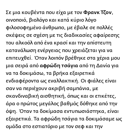
Σε μια κουβέντα που είχα με τον
Φρανκ Τζον
,
οινοποιό, βιολόγο και κατά κύριο λόγο
φιλοσοφημένο άνθρωπο, με έβαλε σε πολλές
σκέψεις σε σχέση με τις διαδικασίες αφαίρεσης
του αλκοόλ από ένα κρασί και την απίστευτη
κατανάλωση ενέργειας που χρειάζεται για να
επιτευχθεί. Όταν λοιπόν βρέθηκε στα χέρια μου
μια σειρά από
αφρώδη τσάγια
από τη Δανία για
να τα δοκιμάσω, τα βρήκα εξαιρετικά
ενδιαφέροντα ως εναλλακτική. Οι φιάλες είναι
σαν να περιέχουν ακριβή σαμπάνια, με
σκανδιναβική αισθητική, όπως και οι ετικέτες,
άρα ο πρώτος μεγάλος βαθμός δόθηκε από την
όψη. Όταν τα δοκίμασα εντυπωσιάστηκα, είναι
εξαιρετικά. Τα αφρώδη τσάγια τα δοκιμάσαμε ως
ομάδα στο εστιατόριο με τον σεφ και την