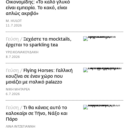
Οικονομίδης: «Το καλό γλυκό
είναι εμπειρία. Το κακό, είναι
απλώς ακριβό»
M. HULOT
11.7.2026
Γεύση /
Ξεχάστε τα mocktails,
έρχεται το sparkling tea
ΥΡΩ ΚΟΛΙΑΚΟΥΔΑΚΗ
8.7.2026
Γεύση /
Flying Horses: Γαλλική
κουζίνα σε έναν χώρο που
μοιάζει με ιταλικό palazzo
ΝΙΚΗ ΜΗΤΑΡΕΑ
6.7.2026
Γεύση /
Τι θα κάνεις αυτό το
καλοκαίρι σε Τήνο, Νάξο και
Πάρο
ΛΙΝΑ ΙΝΤΖΕΓΙΑΝΝΗ