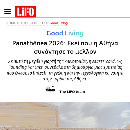
Παράκαμψη
προς
το
HOME
THE GOOD LIFO
Good Living
κυρίως
Good Living
περιεχόμενο
Panathēnea 2026: Εκεί που η Αθήνα
συνάντησε το μέλλον
Σε αυτή τη μεγάλη γιορτή της καινοτομίας, η Mastercard, ως
Founding Partner, συνέβαλε στη δημιουργία μιας εμπειρίας
που ένωσε το fintech, τη γνώση και την τεχνολογική κοινότητα
στην καρδιά της Αθήνα.
The LiFO team