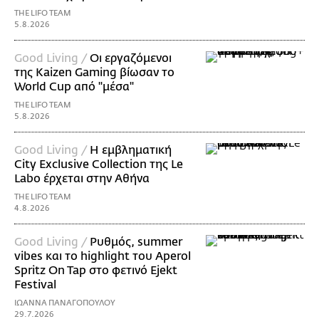
THE LIFO TEAM
5.8.2026
Good Living /
Οι εργαζόμενοι
της Kaizen Gaming βίωσαν το
World Cup από "μέσα"
THE LIFO TEAM
5.8.2026
Good Living /
Η εμβληματική
City Exclusive Collection της Le
Labo έρχεται στην Αθήνα
THE LIFO TEAM
4.8.2026
Good Living /
Ρυθμός, summer
vibes και το highlight του Aperol
Spritz On Tap στο φετινό Ejekt
Festival
ΙΩΑΝΝΑ ΠΑΝΑΓΟΠΟΥΛΟΥ
29.7.2026