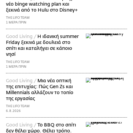
νέο binge watching plan και
ξεκινά από το Hulu στο Disney+
THE LIFO TEAM
1 ΜΕΡΑ ΠΡΙΝ
Good Living /
Η ιδανική summer
Friday ξεκινά με δουλειά στο
σπίτι και καταλήγει σε κάποιο
νησί
THE LIFO TEAM
1 ΜΕΡΑ ΠΡΙΝ
Good Living /
Μια νέα οπτική
της επιτυχίας: Πώς Gen Zs και
Millennials αλλάζουν το τοπίο
της εργασίας
THE LIFO TEAM
6.8.2026
Good Living /
Το BBQ στο σπίτι
δεν θέλει χώρο. Θέλει τρόπο.