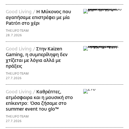
Good Living /
Η Μύκονος που
αγαπήσαμε επιστρέφει με μία
Patrón στο χέρι
THE LIFO TEAM
28.7.2026
Good Living /
Στην Kaizen
Gaming, η συμπερίληψη δεν
χτίζεται με λόγια αλλά με
πράξεις
THE LIFO TEAM
27.7.2026
Good Living /
Καθρέπτες,
ατμόσφαιρα και η μουσική στο
επίκεντρο: Όσα ζήσαμε στο
summer event του glo™
THE LIFO TEAM
27.7.2026