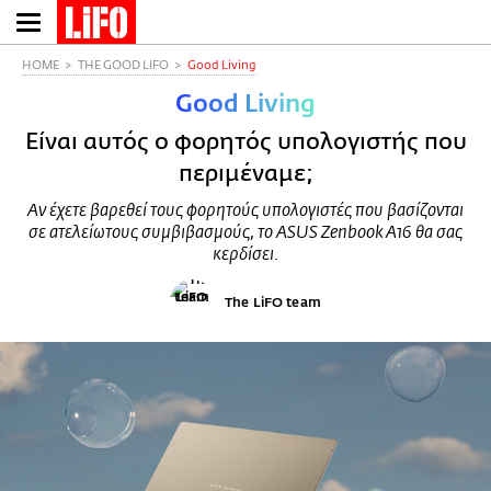
Παράκαμψη
προς
το
HOME
THE GOOD LIFO
Good Living
κυρίως
Good Living
περιεχόμενο
Είναι αυτός ο φορητός υπολογιστής που
περιμέναμε;
Αν έχετε βαρεθεί τους φορητούς υπολογιστές που βασίζονται
σε ατελείωτους συμβιβασμούς, το ASUS Zenbook A16 θα σας
κερδίσει.
The LiFO team