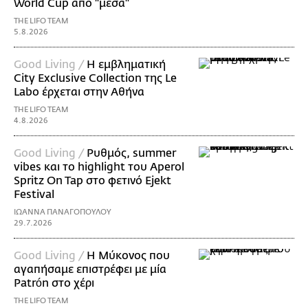
World Cup από "μέσα"
THE LIFO TEAM
5.8.2026
Good Living /
Η εμβληματική
City Exclusive Collection της Le
Labo έρχεται στην Αθήνα
THE LIFO TEAM
4.8.2026
Good Living /
Ρυθμός, summer
vibes και το highlight του Aperol
Spritz On Tap στο φετινό Ejekt
Festival
ΙΩΑΝΝΑ ΠΑΝΑΓΟΠΟΥΛΟΥ
29.7.2026
Good Living /
Η Μύκονος που
αγαπήσαμε επιστρέφει με μία
Patrón στο χέρι
THE LIFO TEAM