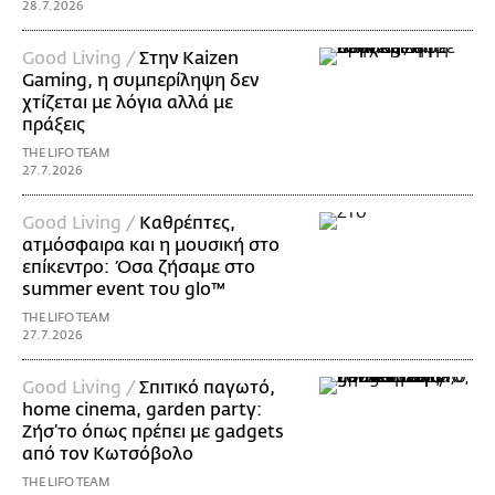
28.7.2026
Good Living /
Στην Kaizen
Gaming, η συμπερίληψη δεν
χτίζεται με λόγια αλλά με
πράξεις
THE LIFO TEAM
27.7.2026
Good Living /
Καθρέπτες,
ατμόσφαιρα και η μουσική στο
επίκεντρο: Όσα ζήσαμε στο
summer event του glo™
THE LIFO TEAM
27.7.2026
Good Living /
Σπιτικό παγωτό,
home cinema, garden party:
Ζήσ’το όπως πρέπει με gadgets
από τον Κωτσόβολο
THE LIFO TEAM