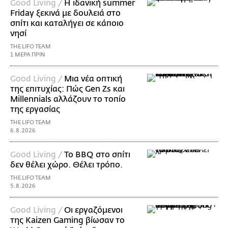
Good Living /
Η ιδανική summer
Friday ξεκινά με δουλειά στο
σπίτι και καταλήγει σε κάποιο
νησί
THE LIFO TEAM
1 ΜΕΡΑ ΠΡΙΝ
Good Living /
Μια νέα οπτική
της επιτυχίας: Πώς Gen Zs και
Millennials αλλάζουν το τοπίο
της εργασίας
THE LIFO TEAM
6.8.2026
Good Living /
Το BBQ στο σπίτι
δεν θέλει χώρο. Θέλει τρόπο.
THE LIFO TEAM
5.8.2026
Good Living /
Οι εργαζόμενοι
της Kaizen Gaming βίωσαν το