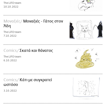
The LiFO team
ΑΜΠΑ
10.10.2022
PRINT
Μοναξιές
Μοναξιές - Γάτος στον
Άδη
The LiFO team
7.10.2022
Comics
Σκατά και θάνατος
The LiFO team
6.10.2022
Comics
Kάτι με συγκρατεί
ωστόσο
3.10.2022