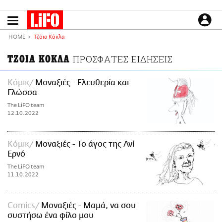
Παράκαμψη
προς
το
ΕΙΔΗΣΕΙΣ
κυρίως
HOME
Τζόια Κόκλα
περιεχόμενο
CULTURE
ΤΖΟΙΑ ΚΟΚΛΑ
ΠΡΟΣΦΑΤΕΣ ΕΙΔΗΣΕΙΣ
ΑΠΟΨΕΙΣ
ΤΡΟΠΟΣ ΖΩΗΣ
Κόμικ
Μοναξιές - Ελευθερία και
Γλώσσα
PODCASTS
The LiFO team
Plus
12.10.2022
Κόμικ
Μοναξιές - Το άγος της Ανί
LIFO SHOP
Ερνό
NEWSLETTER
The LiFO team
11.10.2022
ΜΙΚΡΟΠΡΑΓΜΑΤΑ
THE GOOD LIFO
LIFOLAND
Comics
Μοναξιές - Μαμά, να σου
συστήσω ένα φίλο μου
CITY GUIDE