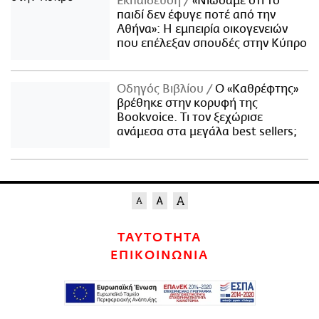
Εκπαίδευση
«Νιώσαμε ότι το
παιδί δεν έφυγε ποτέ από την
Αθήνα»: Η εμπειρία οικογενειών
που επέλεξαν σπουδές στην Κύπρο
Οδηγός Βιβλίου
Ο «Καθρέφτης»
βρέθηκε στην κορυφή της
Bookvoice. Τι τον ξεχώρισε
ανάμεσα στα μεγάλα best sellers;
ΤΑΥΤΟΤΗΤΑ
ΕΠΙΚΟΙΝΩΝΙΑ