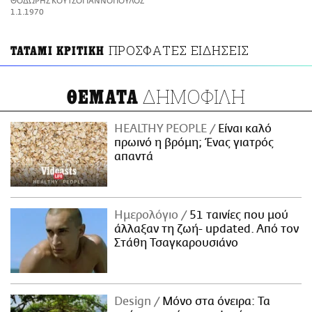
ΘΟΔΩΡΗΣ ΚΟΥΤΣΟΓΙΑΝΝΟΠΟΥΛΟΣ
ΑΜΠΑ
1.1.1970
PRINT
ΠΡΟΣΦΑΤΕΣ ΕΙΔΗΣΕΙΣ
ΤΑΤΑΜΙ ΚΡΙΤΙΚΗ
ΔΗΜΟΦΙΛΗ
ΘΕΜΑΤΑ
HEALTHY PEOPLE
Είναι καλό
πρωινό η βρόμη; Ένας γιατρός
απαντά
Ημερολόγιο
51 ταινίες που μού
άλλαξαν τη ζωή- updated. Aπό τον
Στάθη Τσαγκαρουσιάνο
Design
Μόνο στα όνειρα: Τα