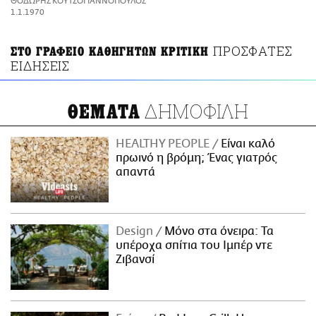
ΘΟΔΩΡΗΣ ΚΟΥΤΣΟΓΙΑΝΝΟΠΟΥΛΟΣ
ΑΜΠΑ
1.1.1970
PRINT
ΠΡΟΣΦΑΤΕΣ
ΣΤΟ ΓΡΑΦΕΙΟ ΚΑΘΗΓΗΤΩΝ ΚΡΙΤΙΚΗ
ΕΙΔΗΣΕΙΣ
ΔΗΜΟΦΙΛΗ
ΘΕΜΑΤΑ
HEALTHY PEOPLE
Είναι καλό
πρωινό η βρόμη; Ένας γιατρός
απαντά
Design
Μόνο στα όνειρα: Τα
υπέροχα σπίτια του Ιμπέρ ντε
Ζιβανσί