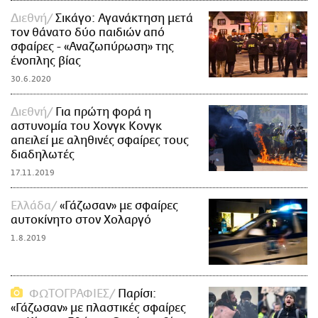
Διεθνή
Σικάγο: Αγανάκτηση μετά
τον θάνατο δύο παιδιών από
σφαίρες - «Αναζωπύρωση» της
ένοπλης βίας
30.6.2020
Διεθνή
Για πρώτη φορά η
αστυνομία του Χονγκ Κονγκ
απειλεί με αληθινές σφαίρες τους
διαδηλωτές
17.11.2019
Ελλάδα
«Γάζωσαν» με σφαίρες
αυτοκίνητο στον Χολαργό
1.8.2019
ΦΩΤΟΓΡΑΦΙΕΣ
Παρίσι:
«Γάζωσαν» με πλαστικές σφαίρες