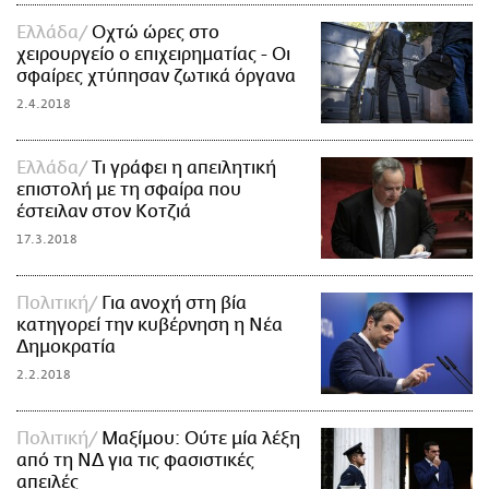
Ελλάδα
Οχτώ ώρες στο
χειρουργείο ο επιχειρηματίας - Οι
σφαίρες χτύπησαν ζωτικά όργανα
2.4.2018
Ελλάδα
Τι γράφει η απειλητική
επιστολή με τη σφαίρα που
έστειλαν στον Κοτζιά
17.3.2018
Πολιτική
Για ανοχή στη βία
κατηγορεί την κυβέρνηση η Νέα
Δημοκρατία
2.2.2018
Πολιτική
Μαξίμου: Oύτε μία λέξη
από τη ΝΔ για τις φασιστικές
απειλές