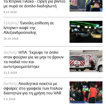
τα Κίτρινα Γιλέκα - Οργή για βίντεο
με πυρά σε άοπλο διαδηλωτή
8.12.2018
Ελλάδα
Ένοπλη επίθεση σε
ίντερνετ-καφέ της
Αλεξανδρούπολης
26.10.2018
Διεθνή
ΗΠΑ: Έκρυψε το όπλο
στον φούρνο για να μην το βρουν
τα παιδιά του και
αυτοτραυματίστηκε
23.5.2018
Διεθνή
Απειλητικά πακέτα με
σφαίρες στα γραφεία των Ιταλών
διαιτητών για τη χρήση του VAR
5.4.2018