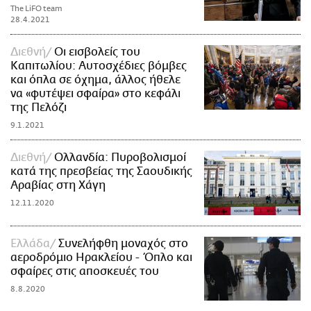
The LiFO team
28.4.2021
Διεθνή
Οι εισβολείς του
Καπιτωλίου: Αυτοσχέδιες βόμβες
και όπλα σε όχημα, άλλος ήθελε
να «φυτέψει σφαίρα» στο κεφάλι
της Πελόζι
9.1.2021
Διεθνή
Ολλανδία: Πυροβολισμοί
κατά της πρεσβείας της Σαουδικής
Αραβίας στη Χάγη
12.11.2020
Ελλάδα
Συνελήφθη μοναχός στο
αεροδρόμιο Ηρακλείου - Όπλο και
σφαίρες στις αποσκευές του
8.8.2020