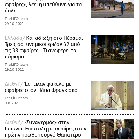
σφαίρες», λέει η υπεύθυνη για τα
ΑΜΠΑ
όπλα
PRINT
The LiFO team
29.10.2021
Ελλάδα
Καταδίωξη στο Πέραμα:
Τρεις αστυνομικοί έριξαν 32 από
τις 38 σφαίρες - Τι αναφέρει το
πόρισμα
The LiFO team
29.10.2021
Διεθνή
Έστειλαν φάκελο με
σφαίρες στον Πάπα Φραγκίσκο
The LiFO team
9.8.2021
Διεθνή
«Συναγερμός» στην
Ισπανία: Επιστολή με σφαίρες στον
πρώην πρωθυπουργό Θαπατέρο