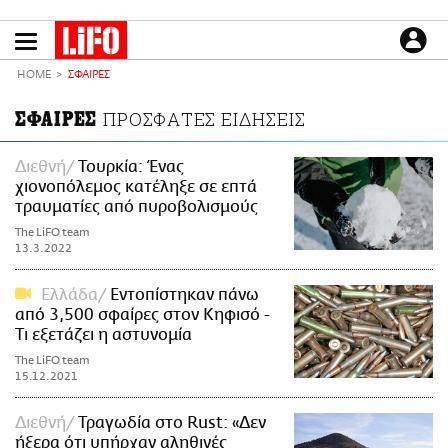
Παράκαμψη
προς
το
ΕΙΔΗΣΕΙΣ
κυρίως
HOME
ΣΦΑΙΡΕΣ
περιεχόμενο
CULTURE
ΣΦΑΙΡΕΣ
ΠΡΟΣΦΑΤΕΣ ΕΙΔΗΣΕΙΣ
ΑΠΟΨΕΙΣ
ΤΡΟΠΟΣ ΖΩΗΣ
Διεθνή
Τουρκία: Ένας
χιονοπόλεμος κατέληξε σε επτά
PODCASTS
τραυματίες από πυροβολισμούς
Plus
The LiFO team
13.3.2022
Ελλάδα
Εντοπίστηκαν πάνω
LIFO SHOP
από 3,500 σφαίρες στον Κηφισό -
NEWSLETTER
Τι εξετάζει η αστυνομία
ΜΙΚΡΟΠΡΑΓΜΑΤΑ
The LiFO team
15.12.2021
THE GOOD LIFO
LIFOLAND
Διεθνή
Τραγωδία στο Rust: «Δεν
CITY GUIDE
ήξερα ότι υπήρχαν αληθινές