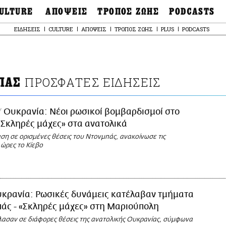
ULTURE
ΑΠΟΨΕΙΣ
ΤΡΟΠΟΣ ΖΩΗΣ
PODCASTS
θόνες
Ιδέες
Μόδα & Στυλ
Σκληρές Αλήθειες
ΕΙΔΗΣΕΙΣ
CULTURE
ΑΠΟΨΕΙΣ
ΤΡΟΠΟΣ ΖΩΗΣ
PLUS
PODCASTS
OnDemand
ουσική
Στήλες
Γεύση
Παράκαμψη
Σκληρές Αλήθειες
προς
έατρο
Οπτική Γωνία
Υγεία & Σώμα
το
Αληθινά Εγκλήμα
κυρίως
καστικά
Guests
Ταξίδια
περιεχόμενο
Άλλο ένα podcast
βλίο
Επιστολές
Συνταγές
3.0
ΠΡΟΣΦΑΤΕΣ ΕΙΔΗΣΕΙΣ
ΠΑΣ
χαιολογία
Living
Ψυχή & Σώμα
Ιστορία
Urban
Άκου την επιστήμ
esign
Ουκρανία: Νέοι ρωσικοί βομβαρδισμοί στο
Αγορά
Ιστορία μιας πόλης
ωτογραφία
 «Σκληρές μάχες» στα ανατολικά
Pulp Fiction
ση σε ορισμένες θέσεις του Ντονμπάς, ανακοίνωσε τις
Radio Lifo
ώρες το Κίεβο
The Review
LiFO Politics
Το κρασί με απλά
λόγια
κρανία: Ρωσικές δυνάμεις κατέλαβαν τμήματα
Ζούμε, ρε!
άς - «Σκληρές μάχες» στη Μαριούπολη
λασαν σε διάφορες θέσεις της ανατολικής Ουκρανίας, σύμφωνα