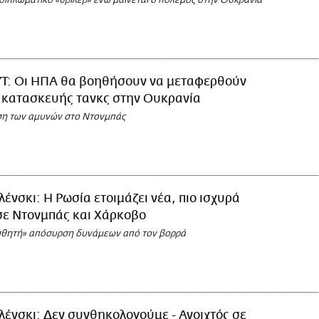
 διπλωματικό «θρίλερ» ενώ μαίνεται ο πόλεμος στην Ουκρανία
T: Οι ΗΠΑ θα βοηθήσουν να μεταφερθούν
 κατασκευής τανκς στην Ουκρανία
υση των αμυνών στο Ντονμπάς
λένσκι: Η Ρωσία ετοιμάζει νέα, πιο ισχυρά
σε Ντονμπάς και Χάρκοβο
σθητή» απόσυρση δυνάμεων από τον βορρά
λένσκι: Δεν συνθηκολογούμε - Ανοιχτός σε