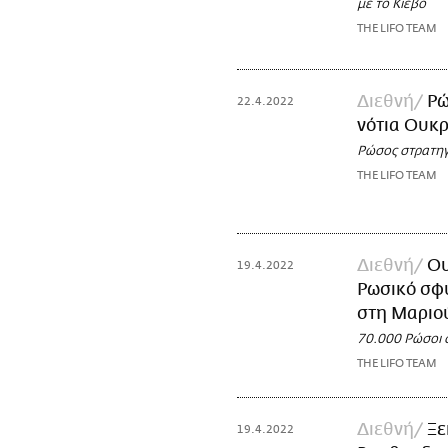
με το Κίεβο
THE LIFO TEAM
Διεθνή
Ρώ
22.4.2022
νότια Ουκρ
Ρώσος στρατηγ
THE LIFO TEAM
Διεθνή
Ου
19.4.2022
Ρωσικό σφυ
στη Μαριο
70.000 Ρώσοι 
THE LIFO TEAM
Διεθνή
Ξε
19.4.2022