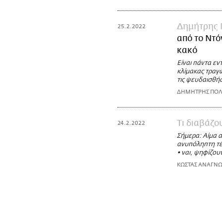
Δημήτρης 
25.2.2022
από το Ντόν
κακό
Είναι πάντα ε
κλίμακας τραγω
τις ψευδαισθήσ
ΔΗΜΗΤΡΗΣ ΠΟΛ
Τι διαβάζ
24.2.2022
Σήμερα: Αίμα α
ανυπόληπτη τέω
• ναι, ψηφίζου
ΚΩΣΤΑΣ ΑΝΑΓΝ