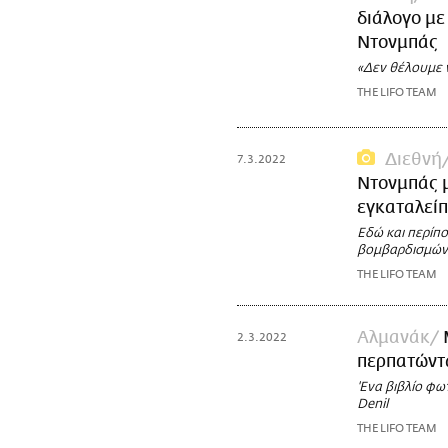
διάλογο με
Ντονμπάς
«Δεν θέλουμε ν
THE LIFO TEAM
Διεθνή
7.3.2022
Ντονμπάς μ
εγκαταλεί
Εδώ και περίπο
βομβαρδισμών, 
THE LIFO TEAM
Αλμανάκ
2.3.2022
περπατώντ
'Ενα βιβλίο φ
Denil
THE LIFO TEAM