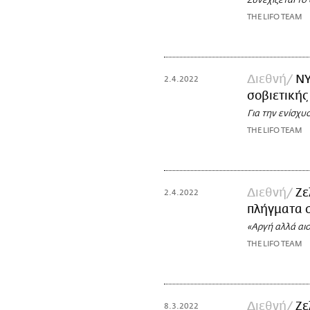
Συνεχίζεται το
THE LIFO TEAM
Διεθνή
NY
2.4.2022
σοβιετικής
Για την ενίσχ
THE LIFO TEAM
Διεθνή
Ζε
2.4.2022
πλήγματα 
«Αργή αλλά αι
THE LIFO TEAM
Διεθνή
Ζε
8.3.2022