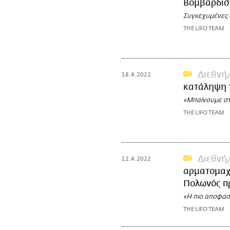
Βομβαρδισ
Συγκεχυμένες 
THE LIFO TEAM
Διεθνή
18.4.2022
κατάληψη 
«Μπαίνουμε στ
THE LIFO TEAM
Διεθνή
12.4.2022
αρματομαχί
Πολωνός π
«Η πιο αποφασι
THE LIFO TEAM