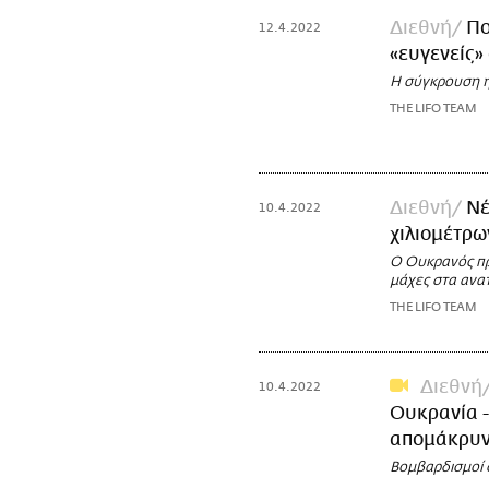
Διεθνή
Πο
12.4.2022
«ευγενείς»
Η σύγκρουση 
THE LIFO TEAM
Διεθνή
Νέ
10.4.2022
χιλιομέτρω
Ο Ουκρανός πρ
μάχες στα ανα
THE LIFO TEAM
Διεθνή
10.4.2022
Ουκρανία -
απομάκρυ
Βομβαρδισμοί 