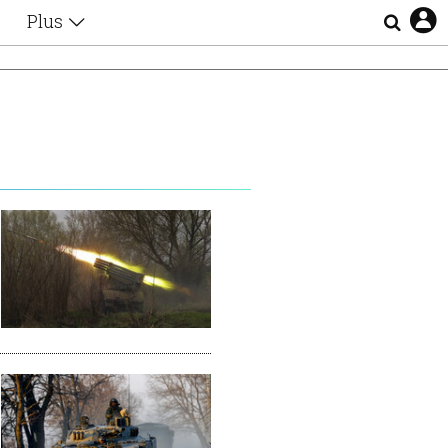
Plus
Θέματα
Συνεντεύξεις
Videos
τα
Αφιερώματα
Ζώδια
Εξομολογήσεις
Blogs
η
Οι Αθηναίοι
Απώλειες
Lgbtqi+
Επιλογές