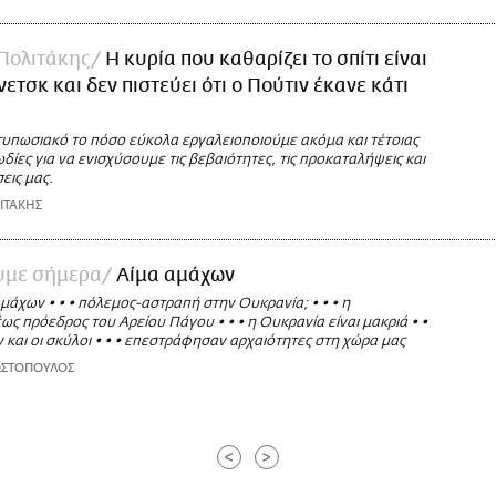
Πολιτάκης
Η κυρία που καθαρίζει το σπίτι είναι
ετσκ και δεν πιστεύει ότι ο Πούτιν έκανε κάτι
ντυπωσιακό το πόσο εύκολα εργαλειοποιούμε ακόμα και τέτοιας
δίες για να ενισχύσουμε τις βεβαιότητες, τις προκαταλήψεις και
εις μας.
ΙΤΑΚΗΣ
ουμε σήμερα
Αίμα αμάχων
μάχων • • • πόλεμος-αστραπή στην Ουκρανία; • • • η
ς πρόεδρος του Αρείου Πάγου • • • η Ουκρανία είναι μακριά • •
ν και οι σκύλοι • • • επεστράφησαν αρχαιότητες στη χώρα μας
ΩΣΤΟΠΟΥΛΟΣ
<
>