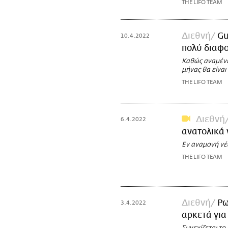
THE LIFO TEAM
Διεθνή
Gu
10.4.2022
πολύ διαφο
Καθώς αναμένε
μήνας θα είναι
THE LIFO TEAM
Διεθνή
6.4.2022
ανατολικά 
Εν αναμονή νέα
THE LIFO TEAM
Διεθνή
Ρω
3.4.2022
αρκετά για