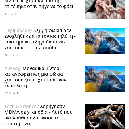
βίντεο με χταπόδι που της
επιτέθηκε όταν πήγε να το φάει
8.5.2019
Περιβάλλον
Όχι, η φώκια δεν
ενοχλήθηκε από τον κωπηλάτη -
Επιστήμονες εξηγούν το viral
χαστούκι με το χταπόδι
30.9.2018
Διεθνή
Μοναδικό βίντεο
καταγράφει πώς μια φώκια
χαστουκίζει με χταπόδι έναν
κωπηλάτη
27.9.2018
Τech & Science
Χορήγησαν
MDMA σε χταπόδια - Αυτό που
ακολούθησε ξάφνιασε τους
επιστήμονες