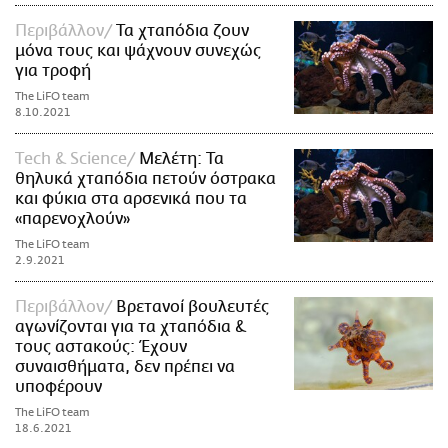
Περιβάλλον
Τα χταπόδια ζουν
μόνα τους και ψάχνουν συνεχώς
για τροφή
The LiFO team
8.10.2021
Τech & Science
Μελέτη: Τα
θηλυκά χταπόδια πετούν όστρακα
και φύκια στα αρσενικά που τα
«παρενοχλούν»
The LiFO team
2.9.2021
Περιβάλλον
Βρετανοί βουλευτές
αγωνίζονται για τα χταπόδια &
τους αστακούς: Έχουν
συναισθήματα, δεν πρέπει να
υποφέρουν
The LiFO team
18.6.2021