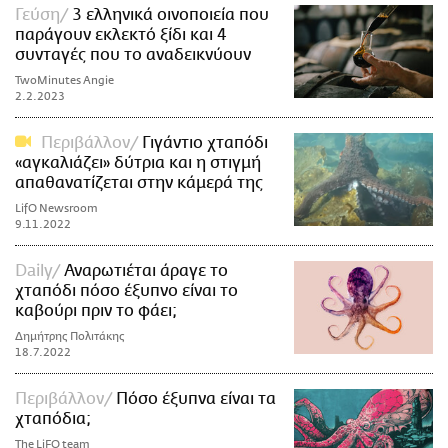
Γεύση
3 ελληνικά οινοποιεία που
ΑΜΠΑ
παράγουν εκλεκτό ξίδι και 4
PRINT
συνταγές που το αναδεικνύουν
TwoMinutes Angie
2.2.2023
Περιβάλλον
Γιγάντιο χταπόδι
«αγκαλιάζει» δύτρια και η στιγμή
απαθανατίζεται στην κάμερά της
LifO Newsroom
9.11.2022
Daily
Αναρωτιέται άραγε το
χταπόδι πόσο έξυπνο είναι το
καβούρι πριν το φάει;
Δημήτρης Πολιτάκης
18.7.2022
Περιβάλλον
Πόσο έξυπνα είναι τα
χταπόδια;
The LiFO team