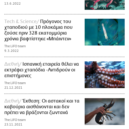
13.6.2022
Τech & Science
Πρόγονος του
χταποδιού με 10 πλοκάμια που
ζούσε πριν 328 εκατομμύρια
χρόνια βαφτίστηκε «Μπάιντεν»
The LiFO team
9.3.2022
Διεθνή
Ισπανική εταιρεία θέλει να
εκτρέφει χταπόδια -Αντιδρούν οι
επιστήμονες
The LiFO team
21.12.2021
Διεθνή
Έκθεση: Οι αστακοί και τα
καβούρια αισθάνονται και δεν
πρέπει να βράζονται ζωντανά
The LiFO team
23.11.2021