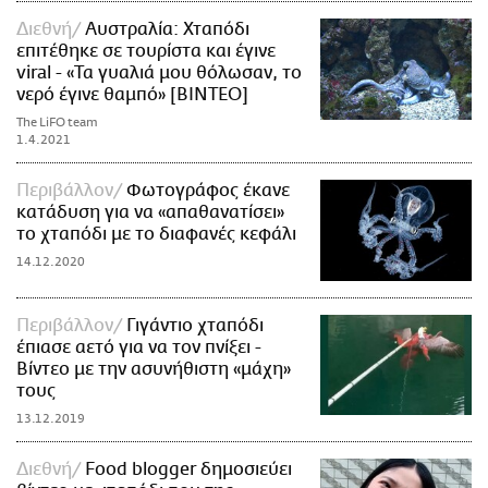
Διεθνή
Αυστραλία: Χταπόδι
επιτέθηκε σε τουρίστα και έγινε
viral - «Τα γυαλιά μου θόλωσαν, το
νερό έγινε θαμπό» [ΒΙΝΤΕΟ]
The LiFO team
1.4.2021
Περιβάλλον
Φωτογράφος έκανε
κατάδυση για να «απαθανατίσει»
το χταπόδι με το διαφανές κεφάλι
14.12.2020
Περιβάλλον
Γιγάντιο χταπόδι
έπιασε αετό για να τον πνίξει -
Βίντεο με την ασυνήθιστη «μάχη»
τους
13.12.2019
Διεθνή
Food blogger δημοσιεύει