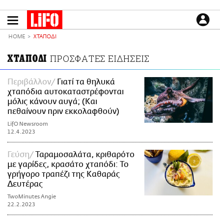
Παράκαμψη
προς
το
ΕΙΔΗΣΕΙΣ
κυρίως
HOME
ΧΤΑΠΟΔΙ
περιεχόμενο
CULTURE
ΧΤΑΠΟΔΙ
ΠΡΟΣΦΑΤΕΣ ΕΙΔΗΣΕΙΣ
ΑΠΟΨΕΙΣ
ΤΡΟΠΟΣ ΖΩΗΣ
Περιβάλλον
Γιατί τα θηλυκά
χταπόδια αυτοκαταστρέφονται
PODCASTS
μόλις κάνουν αυγά; (Και
Plus
πεθαίνουν πριν εκκολαφθούν)
LifO Newsroom
12.4.2023
LIFO SHOP
Γεύση
Ταραμοσαλάτα, κριθαρότο
NEWSLETTER
με γαρίδες, κρασάτο χταπόδι: Το
γρήγορο τραπέζι της Καθαράς
ΜΙΚΡΟΠΡΑΓΜΑΤΑ
Δευτέρας
THE GOOD LIFO
TwoMinutes Angie
LIFOLAND
22.2.2023
CITY GUIDE