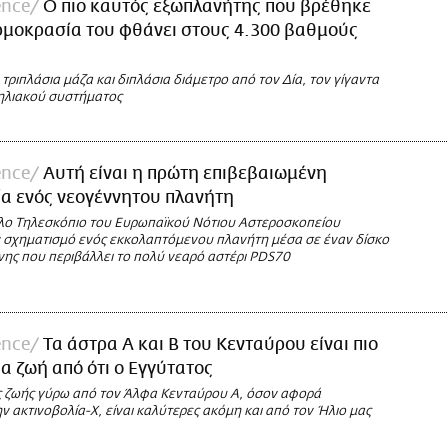
ence
Ο πιο καυτός εξωπλανήτης που βρέθηκε
ρμοκρασία του φθάνει στους 4.300 βαθμούς
 τριπλάσια μάζα και διπλάσια διάμετρο από τον Δία, τον γίγαντα
 ηλιακού συστήματος
ence
Αυτή είναι η πρώτη επιβεβαιωμένη
α ενός νεογέννητου πλανήτη
ο Τηλεσκόπιο του Ευρωπαϊκού Νότιου Αστεροσκοπείου
 σχηματισμό ενός εκκολαπτόμενου πλανήτη μέσα σε έναν δίσκο
νης που περιβάλλει το πολύ νεαρό αστέρι PDS70
ence
Τα άστρα Α και Β του Κενταύρου είναι πιο
ια ζωή από ότι ο Εγγύτατος
ς ζωής γύρω από τον Άλφα Κενταύρου Α, όσον αφορά
ν ακτινοβολία-Χ, είναι καλύτερες ακόμη και από τον Ήλιο μας