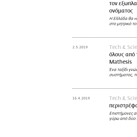
τον εξωπλα
ονόματος
Η Ελλάδα θα «
στο μητρικό τ
Τech & Sci
2.5.2019
όλους από
Mathesis
Ένα ταξίδι γνώ
συστήματος, τ
Τech & Sci
16.4.2019
περιστρέφο
Επιστήμονες α
γύρω από δύο 