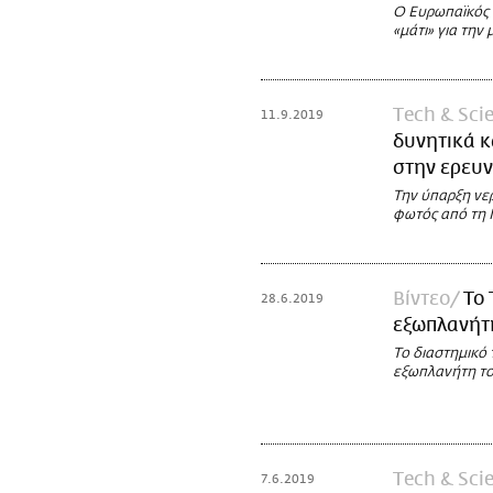
Ο Ευρωπαϊκός 
«μάτι» για την
Τech & Sci
11.9.2019
δυνητικά κ
στην ερευ
Την ύπαρξη νε
φωτός από τη 
Βίντεο
Το
28.6.2019
εξωπλανήτη
Το διαστημικό
εξωπλανήτη τ
Τech & Sci
7.6.2019