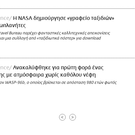
ence
Η NASA δημιούργησε «γραφείο ταξιδιών»
ξωπλανήτες
ravel Bureau παρέχει φανταστικές καλλιτεχνικές απεικονίσεις
αι μια συλλογή από «ταξιδιωτικά πόστερ» για download
ence
Ανακαλύφθηκε για πρώτη φορά ένας
ης με ατμόσφαιρα χωρίς καθόλου νέφη
 τον WASP-96b, ο οποίος βρίσκεται σε απόσταση 980 ετών φωτός
<
>