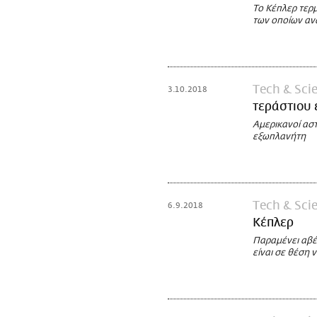
Το Κέπλερ τερμ
των οποίων αν
Τech & Sci
3.10.2018
τεράστιου
Αμερικανοί ασ
εξωπλανήτη
Τech & Sci
6.9.2018
Κέπλερ
Παραμένει αβέ
είναι σε θέση 