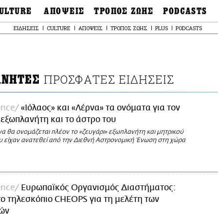
ULTURE
ΑΠΟΨΕΙΣ
ΤΡΟΠΟΣ ΖΩΗΣ
PODCASTS
θόνες
Ιδέες
Μόδα & Στυλ
Σκληρές Αλήθειες
ΕΙΔΗΣΕΙΣ
CULTURE
ΑΠΟΨΕΙΣ
ΤΡΟΠΟΣ ΖΩΗΣ
PLUS
PODCASTS
OnDemand
ουσική
Στήλες
Γεύση
Παράκαμψη
Σκληρές Αλήθειες
προς
έατρο
Οπτική Γωνία
Υγεία & Σώμα
το
Αληθινά Εγκλήμα
κυρίως
καστικά
Guests
Ταξίδια
περιεχόμενο
Άλλο ένα podcast
βλίο
Επιστολές
Συνταγές
3.0
ΠΡΟΣΦΑΤΕΣ ΕΙΔΗΣΕΙΣ
ΑΝΗΤΕΣ
χαιολογία
Living
Ψυχή & Σώμα
Ιστορία
Urban
Άκου την επιστήμ
esign
ence
«Ιόλαος» και «Λέρνα» τα ονόματα για τον
Αγορά
Ιστορία μιας πόλης
ωτογραφία
 εξωπλανήτη και το άστρο του
Pulp Fiction
να θα ονομάζεται πλέον το «ζευγάρι» εξωπλανήτη και μητρικού
Radio Lifo
υ είχαν ανατεθεί από την Διεθνή Αστρονομική Ένωση στη χώρα
The Review
LiFO Politics
Το κρασί με απλά
λόγια
ence
Ευρωπαϊκός Οργανισμός Διαστήματος:
Ζούμε, ρε!
το τηλεσκόπιο CHEOPS για τη μελέτη των
ών