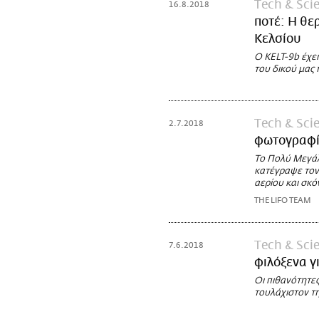
Τech & Sci
16.8.2018
ποτέ: Η θε
Κελσίου
Ο KELT-9b έχει
του δικού μας
Τech & Sci
2.7.2018
φωτογραφί
Το Πολύ Μεγάλ
κατέγραψε τον
αερίου και σκό
THE LIFO TEAM
Τech & Sci
7.6.2018
φιλόξενα γ
Oι πιθανότητε
τουλάχιστον τη