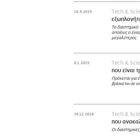
Τech & Sci
16.4.2019
εξωπλανήτε
Το διαστημικό
οποίους ο ένας
μεγαλύτερος
Τech & Sci
8.1.2019
που είναι τ
Πρόκειται για 
βρίσκεται σε 
Τech & Sci
30.12.2018
που ανακα
Οι διαστημικές