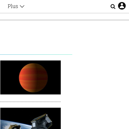
Plus
Θέματα
Συνεντεύξεις
Videos
τα
Αφιερώματα
Ζώδια
Εξομολογήσεις
Blogs
η
Οι Αθηναίοι
Απώλειες
Lgbtqi+
Επιλογές