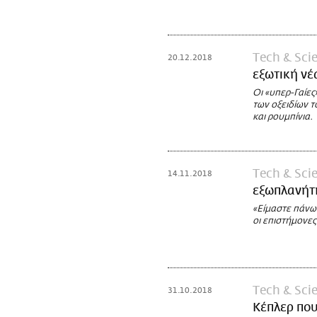
Τech & Sci
20.12.2018
εξωτική νέ
Οι «υπερ-Γαίες
των οξειδίων 
και ρουμπίνια.
Τech & Sci
14.11.2018
εξωπλανήτη
«Είμαστε πάνω 
οι επιστήμονες
Τech & Sci
31.10.2018
Κέπλερ που