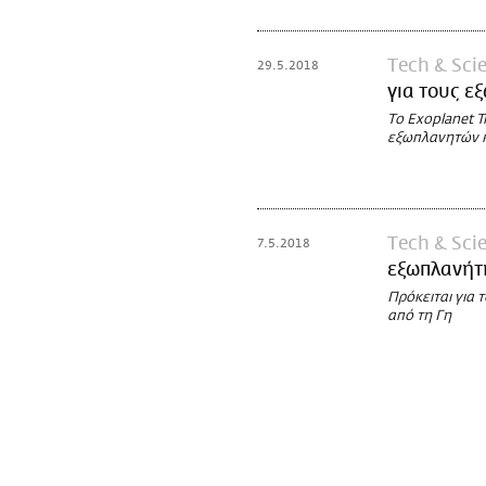
Τech & Sci
29.5.2018
για τους ε
Το Exoplanet T
εξωπλανητών κ
Τech & Sci
7.5.2018
εξωπλανήτ
Πρόκειται για
από τη Γη