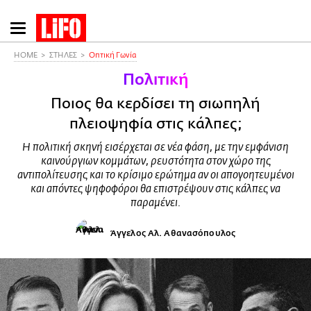
Παράκαμψη
προς
το
HOME
ΣΤΗΛΕΣ
Οπτική Γωνία
κυρίως
Πολιτική
περιεχόμενο
Ποιος θα κερδίσει τη σιωπηλή
πλειοψηφία στις κάλπες;
Η πολιτική σκηνή εισέρχεται σε νέα φάση, με την εμφάνιση
καινούργιων κομμάτων, ρευστότητα στον χώρο της
αντιπολίτευσης και το κρίσιμο ερώτημα αν οι απογοητευμένοι
και απόντες ψηφοφόροι θα επιστρέψουν στις κάλπες να
παραμένει.
Άγγελος Αλ. Αθανασόπουλος