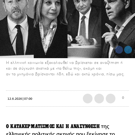
Η ελληνική κοινωνία εξακολουθεί να βρίσκεται σε αναζήτηση ή
και σε σύγχυση σχετικά με «τα θέλω της», ακόμη και
αν τα μνημόνια βρίσκονται ήδη, εδώ και οκτώ χρόνια, πίσω μας.
0
12.6.2026 | 07:00
Ο ΚΑΤΑΚΕΡΜΑΤΙΣΜΟΣ ΚΑΙ Η ΑΝΑΣΥΝΘΕΣΗ
της
ελληνικής πολιτικής σκηνής
που ξεκίνησε το