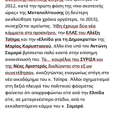
2012, κατά την πρώτη φάση της «πιο σκοτεινής
ώρας» της
Μεταπολίτευσης
(η δεύτερη
ακολούθησε τρία χρόνια αργότερα, το 2015),
συνεχίζεται αμείωτος.
Ήδη έχουμε δύο νέα
κόμματα στο προσκήνιο,
την
ΕΛΑΣ
του
Αλέξη
Τσίπρα
και την
«Ελπίδα για τη Δημοκρατία»
της
Μαρίας Καρυστιανού
, άλλο ένα υπό τον
Αντώνη
Σαμαρά
βρίσκεται πολύ κοντά στην επίσημη
ανακοίνωσή του.
Τα… κουρέλια του
ΣΥΡΙΖΑ
και
της
Νέας Αριστεράς
διαλύονται στα εξ ων
συνετέθησαν
, αναζητώντας εναγωνίως στέγη στο
νέο οικοδόμημα του κ. Τσίπρα. Άλλοι σχηματισμοί
στη δεξιά πλευρά του πολιτικού φάσματος
φαίνεται ότι απορροφώνται είτε από την
Ελπίδα
είτε, σε μεταγενέστερο στάδιο, από το
εκκολαπτόμενο κόμμα του κ.
Σαμαρά
.