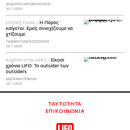
ΘΟΔΩΡΗΣ ΑΝΤΩΝΟΠΟΥΛΟΣ
30.7.2026
Οπτική Γωνία /
Η Πάρος
καίγεται. Εμείς συνεχίζουμε να
χτίζουμε
ΓΙΑΝΝΗΣ ΠΑΝΤΑΖΟΠΟΥΛΟΣ
29.7.2026
Κορίτσι στην πόλη /
Είκοσι
χρόνια LIFO: To outsider των
οutsiders
ΔΕΣΠΟΙΝΑ ΤΡΙΒΟΛΗ
29.7.2026
ΤΑΥΤΟΤΗΤΑ
ΕΠΙΚΟΙΝΩΝΙΑ