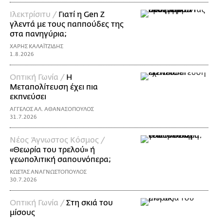
Ιλεκτρίσιτυ /
Γιατί η Gen Z
γλεντά με τους παππούδες της
στα πανηγύρια;
ΧΑΡΗΣ ΚΑΛΑΪΤΖΙΔΗΣ
1.8.2026
Οπτική Γωνία /
Η
Μεταπολίτευση έχει πια
εκπνεύσει
ΑΓΓΕΛΟΣ ΑΛ. ΑΘΑΝΑΣΟΠΟΥΛΟΣ
31.7.2026
Νέος Άγνωστος Κόσμος /
«Θεωρία του τρελού» ή
γεωπολιτική σαπουνόπερα;
ΚΩΣΤΑΣ ΑΝΑΓΝΩΣΤΟΠΟΥΛΟΣ
30.7.2026
Οπτική Γωνία /
Στη σκιά του
μίσους