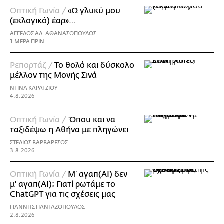
Οπτική Γωνία /
«Ω γλυκύ μου
(εκλογικό) έαρ»…
ΑΓΓΕΛΟΣ ΑΛ. ΑΘΑΝΑΣΟΠΟΥΛΟΣ
1 ΜΕΡΑ ΠΡΙΝ
Ρεπορτάζ /
Το θολό και δύσκολο
μέλλον της Μονής Σινά
ΝΤΙΝΑ ΚΑΡΑΤΖΙΟΥ
4.8.2026
Οπτική Γωνία /
Όπου και να
ταξιδέψω η Αθήνα με πληγώνει
ΣΤΕΛΙΟΣ ΒΑΡΒΑΡΕΣΟΣ
3.8.2026
Οπτική Γωνία /
Μ’ αγαπ(AI) δεν
μ' αγαπ(ΑΙ); Γιατί ρωτάμε το
ChatGPT για τις σχέσεις μας
ΓΙΑΝΝΗΣ ΠΑΝΤΑΖΟΠΟΥΛΟΣ
2.8.2026