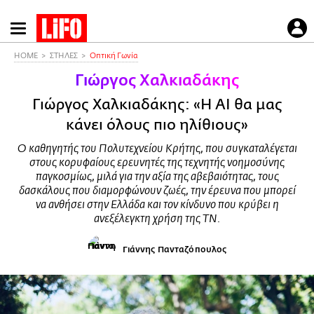
Παράκαμψη
προς
το
HOME
ΣΤΗΛΕΣ
Οπτική Γωνία
κυρίως
Γιώργος Χαλκιαδάκης
περιεχόμενο
Γιώργος Χαλκιαδάκης: «Η AI θα μας
κάνει όλους πιο ηλίθιους»
Ο καθηγητής του Πολυτεχνείου Κρήτης, που συγκαταλέγεται
στους κορυφαίους ερευνητές της τεχνητής νοημοσύνης
παγκοσμίως, μιλά για την αξία της αβεβαιότητας, τους
δασκάλους που διαμορφώνουν ζωές, την έρευνα που μπορεί
να ανθήσει στην Ελλάδα και τον κίνδυνο που κρύβει η
ανεξέλεγκτη χρήση της ΤΝ.
Γιάννης Πανταζόπουλος