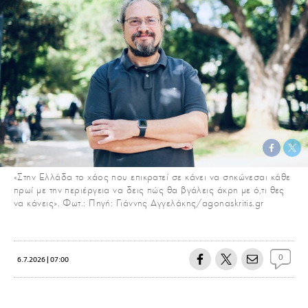
«Στην Ελλάδα το χάος που επικρατεί σε κάνει να σηκώνεσαι κάθε
πρωί με την περιέργεια να δεις πώς θα βγάλεις άκρη με ό,τι θες
να κάνεις». Φωτ.: Πηγή: Γιάννης Αγγελάκης/agonaskritis.gr
0
6.7.2026 | 07:00