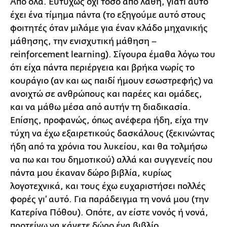
Από όλα. Ευτυχώς όχι τόσο από λάθη, γιατί αυτό
έχει ένα τίμημα πάντα (το εξηγούμε αυτό στους
φοιτητές όταν μιλάμε για έναν κλάδο μηχανικής
μάθησης, την ενισχυτική μάθηση –
reinforcement learning). Σίγουρα έμαθα λόγω του
ότι είχα πάντα περιέργεια και βρήκα νωρίς το
κουράγιο (αν και ως παιδί ήμουν εσωστρεφής) να
ανοιχτώ σε ανθρώπους και παρέες και ομάδες,
και να μάθω μέσα από αυτήν τη διαδικασία.
Επίσης, προφανώς, όπως ανέφερα ήδη, είχα την
τύχη να έχω εξαιρετικούς δασκάλους (ξεκινώντας
ήδη από τα χρόνια του λυκείου, και θα τολμήσω
να πω και του δημοτικού) αλλά και συγγενείς που
πάντα μου έκαναν δώρο βιβλία, κυρίως
λογοτεχνικά, και τους έχω ευχαριστήσει πολλές
φορές γι’ αυτό. Για παράδειγμα τη νονά μου (την
Κατερίνα Πόθου). Οπότε, αν είστε νονός ή νονά,
προτείνω να κάνετε δώρο ένα βιβλίο.