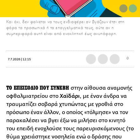
Και όχι, δεν φαίνεται να τους ενδιαφέρει αν βγάζουν έτσι στη
φόρα τα προσωπικά ή τα επαγγελματικά τους, ούτε αν η
συμπεριφορά αυτή είναι από ενοχλητική έως ανυπόφορη.
0
7.7.2026 | 12:15
ΤΟ ΕΠΕΙΣΟΔΙΟ ΠΟΥ ΣΥΝΕΒΗ
στην αίθουσα αναμονής
οφθαλμιατρείου στο
Χαϊδάρι
, με έναν άνδρα να
τραυματίζει σοβαρά χτυπώντας με γροθιά στο
πρόσωπο έναν άλλον, ο οποίος «τόλμησε» να τον
παρακαλέσει να βγει έξω να μιλήσει στο κινητό
του επειδή ενοχλούσε τους παρευρισκόμενους (το
θύμα χρειάστηκε νοσηλεία ενώ ο δράσης που