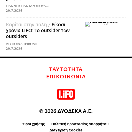
ΓΙΑΝΝΗΣ ΠΑΝΤΑΖΟΠΟΥΛΟΣ
29.7.2026
Κορίτσι στην πόλη /
Είκοσι
χρόνια LIFO: To outsider των
οutsiders
ΔΕΣΠΟΙΝΑ ΤΡΙΒΟΛΗ
29.7.2026
ΤΑΥΤΟΤΗΤΑ
ΕΠΙΚΟΙΝΩΝΙΑ
© 2026 ΔΥΟΔΕΚΑ Α.Ε.
Όροι χρήσης
Πολιτική προστασίας απορρήτου
Διαχείριση Cookies