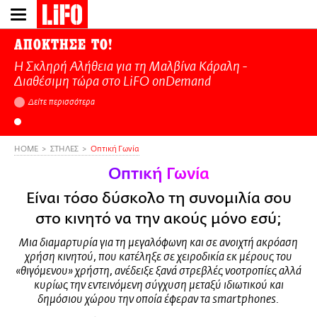
Παράκαμψη
προς
το
ΑΠΟΚΤΗΣΕ ΤΟ!
κυρίως
Η Σκληρή Αλήθεια για τη Μαλβίνα Κάραλη -
περιεχόμενο
Διαθέσιμη τώρα στo LiFO onDemand
Δείτε περισσότερα
HOME
ΣΤΗΛΕΣ
Οπτική Γωνία
Οπτική Γωνία
Είναι τόσο δύσκολο τη συνομιλία σου
στο κινητό να την ακούς μόνο εσύ;
Μια διαμαρτυρία για τη μεγαλόφωνη και σε ανοιχτή ακρόαση
χρήση κινητού, που κατέληξε σε χειροδικία εκ μέρους του
«θιγόμενου» χρήστη, ανέδειξε ξανά στρεβλές νοοτροπίες αλλά
κυρίως την εντεινόμενη σύγχυση μεταξύ ιδιωτικού και
δημόσιου χώρου την οποία έφεραν τα smartphones.