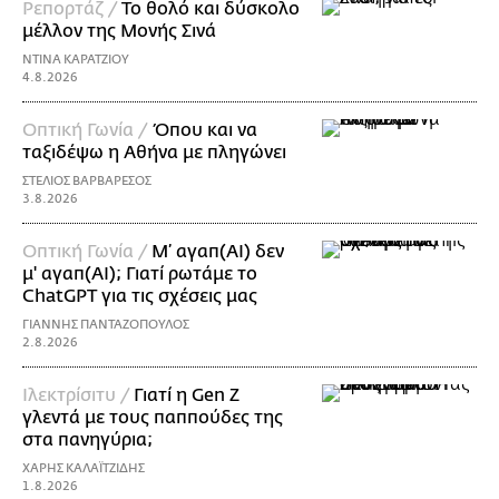
Ρεπορτάζ /
Το θολό και δύσκολο
μέλλον της Μονής Σινά
ΝΤΙΝΑ ΚΑΡΑΤΖΙΟΥ
4.8.2026
Οπτική Γωνία /
Όπου και να
ταξιδέψω η Αθήνα με πληγώνει
ΣΤΕΛΙΟΣ ΒΑΡΒΑΡΕΣΟΣ
3.8.2026
Οπτική Γωνία /
Μ’ αγαπ(AI) δεν
μ' αγαπ(ΑΙ); Γιατί ρωτάμε το
ChatGPT για τις σχέσεις μας
ΓΙΑΝΝΗΣ ΠΑΝΤΑΖΟΠΟΥΛΟΣ
2.8.2026
Ιλεκτρίσιτυ /
Γιατί η Gen Z
γλεντά με τους παππούδες της
στα πανηγύρια;
ΧΑΡΗΣ ΚΑΛΑΪΤΖΙΔΗΣ
1.8.2026