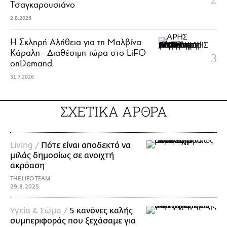
Τσαγκαρουσιάνο
2.8.2026
Η Σκληρή Αλήθεια για τη Μαλβίνα
Κάραλη - Διαθέσιμη τώρα στo LiFO
onDemand
31.7.2026
ΣΧΕΤΙΚΑ ΑΡΘΡΑ
Living /
Πότε είναι αποδεκτό να
μιλάς δημοσίως σε ανοιχτή
ακρόαση
THE LIFO TEAM
29.8.2025
Υγεία & Σώμα /
5 κανόνες καλής
συμπεριφοράς που ξεχάσαμε για