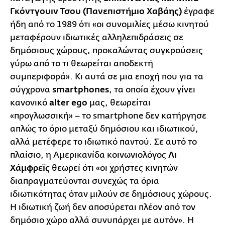
Γκόντγουιν Τσου (Πανεπιστήμιο Χαβάης)
έγραφε
ήδη από το 1989 ότι «οι συνομιλίες μέσω κινητού
μεταφέρουν ιδιωτικές αλληλεπιδράσεις σε
δημόσιους χώρους, προκαλώντας συγκρούσεις
γύρω από το τι θεωρείται αποδεκτή
συμπεριφορά». Κι αυτά σε μια εποχή που για τα
σύγχρονα
smartphones
, τα οποία έχουν γίνει
κανονικό
alter ego
μας, θεωρείται
«προγλωσσική» – το smartphone δεν κατήργησε
απλώς το όριο μεταξύ δημόσιου και ιδιωτικού,
αλλά μετέφερε το ιδιωτικό παντού. Σε αυτό το
πλαίσιο, η Αμερικανίδα κοινωνιολόγος
Λι
Χάμφρεϊς
θεωρεί ότι «οι χρήστες κινητών
διαπραγματεύονται συνεχώς τα όρια
ιδιωτικότητας όταν μιλούν σε δημόσιους χώρους.
Η ιδιωτική ζωή δεν αποσύρεται πλέον από τον
δημόσιο χώρο αλλά συνυπάρχει με αυτόν». Η