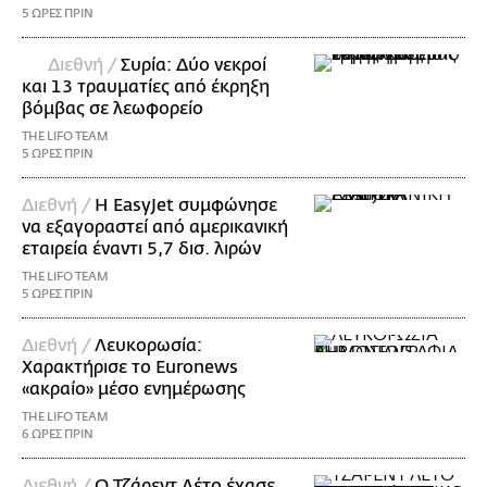
5 ΩΡΕΣ ΠΡΙΝ
Διεθνή /
Συρία: Δύο νεκροί
και 13 τραυματίες από έκρηξη
βόμβας σε λεωφορείο
THE LIFO TEAM
5 ΩΡΕΣ ΠΡΙΝ
Διεθνή /
Η EasyJet συμφώνησε
να εξαγοραστεί από αμερικανική
εταιρεία έναντι 5,7 δισ. λιρών
THE LIFO TEAM
5 ΩΡΕΣ ΠΡΙΝ
Διεθνή /
Λευκορωσία:
Χαρακτήρισε το Euronews
«ακραίο» μέσο ενημέρωσης
THE LIFO TEAM
6 ΩΡΕΣ ΠΡΙΝ
Διεθνή /
Ο Τζάρεντ Λέτο έχασε