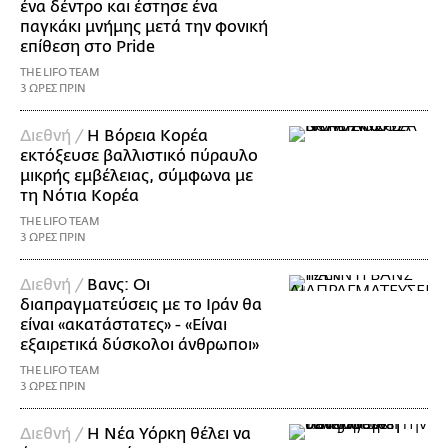
ένα δέντρο και έστησε ένα
παγκάκι μνήμης μετά την φονική
επίθεση στο Pride
THE LIFO TEAM
3 ΩΡΕΣ ΠΡΙΝ
Διεθνή /
Η Βόρεια Κορέα
εκτόξευσε βαλλιστικό πύραυλο
μικρής εμβέλειας, σύμφωνα με
τη Νότια Κορέα
THE LIFO TEAM
3 ΩΡΕΣ ΠΡΙΝ
Διεθνή /
Βανς: Οι
διαπραγματεύσεις με το Ιράν θα
είναι «ακατάστατες» - «Είναι
εξαιρετικά δύσκολοι άνθρωποι»
THE LIFO TEAM
3 ΩΡΕΣ ΠΡΙΝ
Διεθνή /
Η Νέα Υόρκη θέλει να