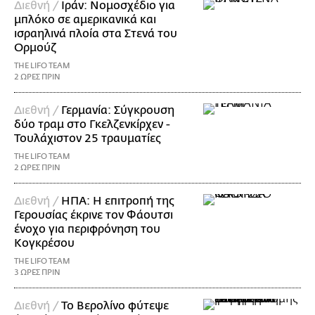
Διεθνή /
Ιράν: Νομοσχέδιο για
μπλόκο σε αμερικανικά και
ισραηλινά πλοία στα Στενά του
Ορμούζ
THE LIFO TEAM
2 ΩΡΕΣ ΠΡΙΝ
Διεθνή /
Γερμανία: Σύγκρουση
δύο τραμ στο Γκελζενκίρχεν -
Τουλάχιστον 25 τραυματίες
THE LIFO TEAM
2 ΩΡΕΣ ΠΡΙΝ
Διεθνή /
ΗΠΑ: Η επιτροπή της
Γερουσίας έκρινε τον Φάουτσι
ένοχο για περιφρόνηση του
Κογκρέσου
THE LIFO TEAM
3 ΩΡΕΣ ΠΡΙΝ
Διεθνή /
Το Βερολίνο φύτεψε