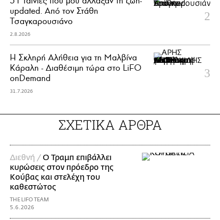
51 ταινίες που μού άλλαξαν τη ζωή-
updated. Aπό τον Στάθη
Τσαγκαρουσιάνο
2.8.2026
Η Σκληρή Αλήθεια για τη Μαλβίνα
Κάραλη - Διαθέσιμη τώρα στo LiFO
onDemand
31.7.2026
ΣΧΕΤΙΚΑ ΑΡΘΡΑ
Διεθνή /
Ο Τραμπ επιβάλλει
κυρώσεις στον πρόεδρο της
Κούβας και στελέχη του
καθεστώτος
THE LIFO TEAM
5.6.2026