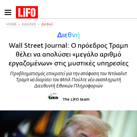
Παράκαμψη
προς
το
HOME
ΕΙΔΗΣΕΙΣ
Διεθνή
κυρίως
Διεθνή
περιεχόμενο
Wall Street Journal: Ο πρόεδρος Τραμπ
θέλει να απολύσει «μεγάλο αριθμό
εργαζομένων» στις μυστικές υπηρεσίες
Προβληματισμός επικρατεί για την απόφαση του Ντόναλντ
Τραμπ να διορίσει τον Μπιλ Πούλτε νέο αναπληρωτή
Διευθυντή Εθνικών Πληροφοριών
The LiFO team