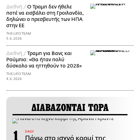
Διεθνή /
Ο Τραμπ δεν ήθελε
ποτέ να εισβάλει στη Γροιλανδία,
δηλώνει ο πρεσβευτής των ΗΠΑ
στην ΕΕ
THE LIFO TEAM
5.6.2026
Διεθνή /
Τραμπ για Βανς και
Ρούμπιο: «Θα ήταν πολύ
δύσκολο να ηττηθούν το 2028»
THE LIFO TEAM
4.6.2026
ΔΙΑΒΑΖΟΝΤΑΙ ΤΩΡΑ
DAILY
Πάνω στο ισχνό κορμί της