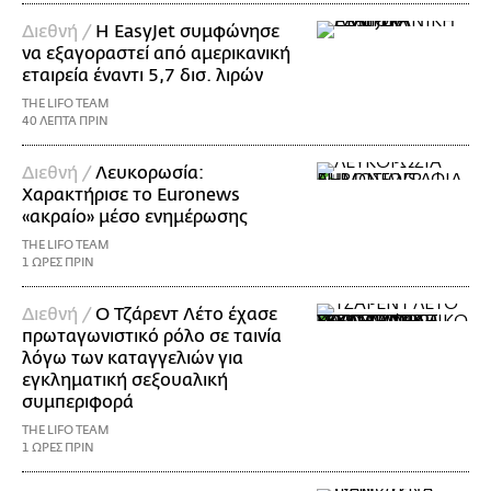
Διεθνή /
Η EasyJet συμφώνησε
να εξαγοραστεί από αμερικανική
εταιρεία έναντι 5,7 δισ. λιρών
THE LIFO TEAM
40 ΛΕΠΤΑ ΠΡΙΝ
Διεθνή /
Λευκορωσία:
Χαρακτήρισε το Euronews
«ακραίο» μέσο ενημέρωσης
THE LIFO TEAM
1 ΩΡΕΣ ΠΡΙΝ
Διεθνή /
Ο Τζάρεντ Λέτο έχασε
πρωταγωνιστικό ρόλο σε ταινία
λόγω των καταγγελιών για
εγκληματική σεξουαλική
συμπεριφορά
THE LIFO TEAM
1 ΩΡΕΣ ΠΡΙΝ